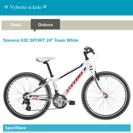
Vyberte si kolo
Detail
Diskuze
Stevens KID SPORT 24" Team White
Specifikace