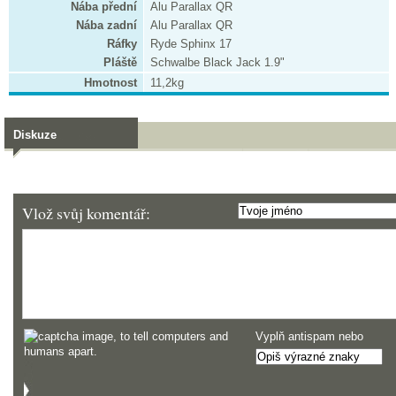
Nába přední
Alu Parallax QR
Nába zadní
Alu Parallax QR
Ráfky
Ryde Sphinx 17
Pláště
Schwalbe Black Jack 1.9"
Hmotnost
11,2kg
Diskuze
Vlož svůj komentář:
Vyplň antispam nebo