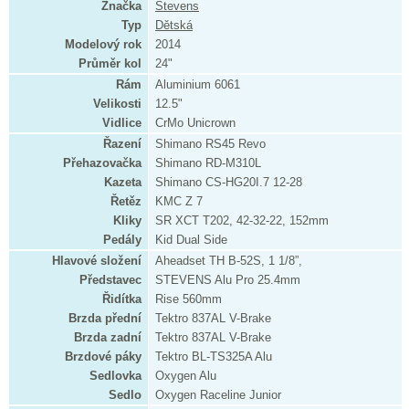
Značka
Stevens
Typ
Dětská
Modelový rok
2014
Průměr kol
24"
Rám
Aluminium 6061
Velikosti
12.5"
Vidlice
CrMo Unicrown
Řazení
Shimano RS45 Revo
Přehazovačka
Shimano RD-M310L
Kazeta
Shimano CS-HG20I.7 12-28
Řetěz
KMC Z 7
Kliky
SR XCT T202, 42-32-22, 152mm
Pedály
Kid Dual Side
Hlavové složení
Aheadset TH B-52S, 1 1/8”,
Představec
STEVENS Alu Pro 25.4mm
Řidítka
Rise 560mm
Brzda přední
Tektro 837AL V-Brake
Brzda zadní
Tektro 837AL V-Brake
Brzdové páky
Tektro BL-TS325A Alu
Sedlovka
Oxygen Alu
Sedlo
Oxygen Raceline Junior