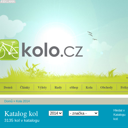
Domů
Články
Výlety
Rady
eShop
Kola
Obchody
Fotk
Domů
»
Kola 2014
Katalog kol
Hledat v
Katalogu
kol:
3135 kol v katalogu