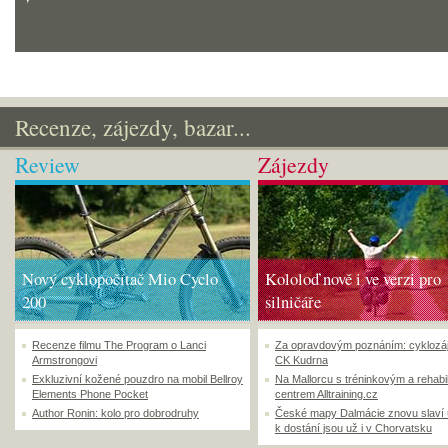
Recenze, zájezdy, bazar...
Review
Zájezdy
Nový cyklopočítač Mio Cyclo
Kololoď nově i ve verzi pro
200
silničáře
Recenze filmu The Program o Lanci
Za opravdovým poznáním: cyklozá
Armstrongovi
CK Kudrna
Exkluzivní kožené pouzdro na mobil Bellroy
Na Mallorcu s tréninkovým a rehabi
Elements Phone Pocket
centrem Alltraining.cz
Author Ronin: kolo pro dobrodruhy
České mapy Dalmácie znovu slaví
k dostání jsou už i v Chorvatsku