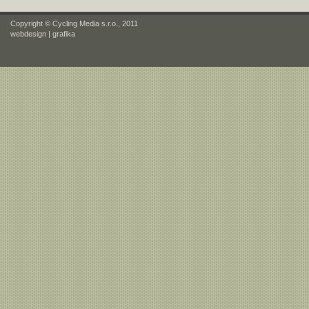
Copyright © Cycling Media s.r.o., 2011
webdesign
|
grafika