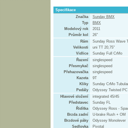
Specifikace
Značka
Sunday BMX
Typ
BMX
Modelový rok
2011
Průměr kol
26"
Rám
Sunday Ross Wave T
Velikosti
uni TT 20,75"
Vidlice
Sunday Full CrMo
Řazení
singlespeed
Přesmykač
singlespeed
Přehazovačka
singlespeed
Kazeta
9T
Kliky
Sunday CrMo Tubular
Pedály
Odyssey Twisted PC
Hlavové složení
integrated 45/45
Představec
Sunday FL
Řidítka
Odyssey Ross - Spac
Brzda zadní
U-brake Rush + OM
Brzdové páky
Odyssey Monolever
Sedlovka
Pivotal