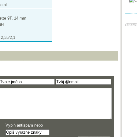
otal
ette 9T, 14 mm
6H
2,35/2,1
Vyplň antispam nebo