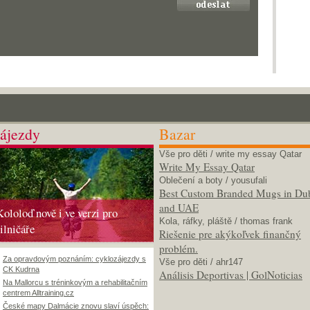
ájezdy
Bazar
Vše pro děti
/ write my essay Qatar
Write My Essay Qatar
Oblečení a boty
/ yousufali
Best Custom Branded Mugs in Du
and UAE
Kololoď nově i ve verzi pro
Kola, ráfky, pláště
/ thomas frank
silničáře
Riešenie pre akýkoľvek finančný
problém.
Za opravdovým poznáním: cyklozájezdy s
Vše pro děti
/ ahr147
CK Kudrna
Análisis Deportivas | GolNoticias
Na Mallorcu s tréninkovým a rehabilitačním
centrem Alltraining.cz
České mapy Dalmácie znovu slaví úspěch: