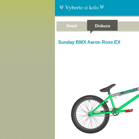
Vyberte si kolo
Detail
Diskuze
Sunday BMX Aaron Ross EX