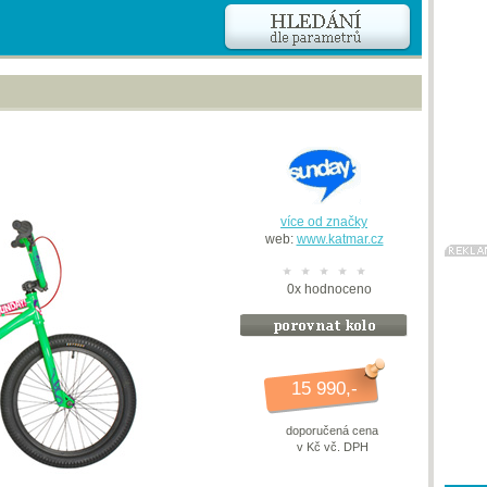
více od značky
web:
www.katmar.cz
0
x
hodnoceno
15 990,-
doporučená cena
v Kč vč. DPH