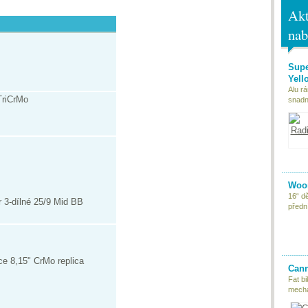
Akt
nab
Supe
Yell
Alu r
riCrMo
snadn
Woom
16“ d
 3-dílné 25/9 Mid BB
předn
e 8,15" CrMo replica
Cann
Fat bi
mecha