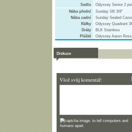
Sedlo
Odyssey Senior 2 piv
Nába přední
Sunday SB 3/8"
Nába zadní
Sunday Sealed Cass
Ráfky
Odyssey Quadrant 3
Dráty
BLK Stainless
Pláště
Odyssey Aaron Ross 
Diskuze
Vlož svůj komentář: