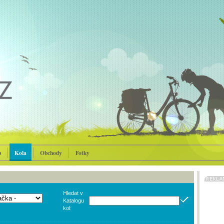
p
Kola
Obchody
Fotky
Hledat v
Katalogu
kol: