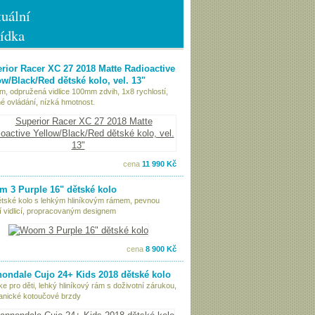
uální
ídka
rior Racer XC 27 2018 Matte Radioactive
ow/Black/Red dětské kolo, vel. 13"
ám, odpružená vidlice 100mm zdvih, 1x8 rychlostí,
é ovládání, nízká hmotnost.
cena
11 990 Kč
 3 Purple 16" dětské kolo
ětské kolo s lehkým hliníkovým rámem, pevnou
í vidlicí, propracovaným designem
cena
8 900 Kč
ondale Cujo 24+ Kids 2018 dětské kolo
ke pro děti, lehký hliníkový rám s doživotní zárukou,
nické kotoučové brzdy