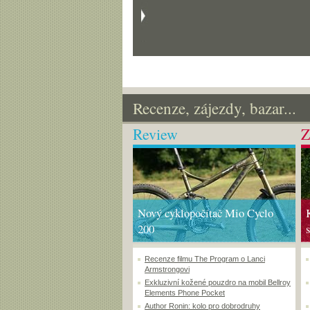
Recenze, zájezdy, bazar...
Review
Z
Nový cyklopočítač Mio Cyclo
200
Recenze filmu The Program o Lanci
Armstrongovi
Exkluzivní kožené pouzdro na mobil Bellroy
Elements Phone Pocket
Author Ronin: kolo pro dobrodruhy