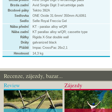
Brzda zadní
Avid Single Digit 3 w/cartridge pads
Brzdové páky
Tektro 392A
Sedlovka
ONE Oxide 31.6mm/ 350mm AL6061
Sedlo
Selle Royal Freccia Gel
Nába přední
KT - paralax alloy w/QR
Nába zadní
KT parallax alloy w/QR; cassette type
Ráfky
Rigida X-Star double wall
Dráty
galvanized black
Pláště
Impac CrossPac 26x2,1
Hmotnost
14,3 kg
Recenze, zájezdy, bazar...
Review
Zájezdy