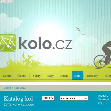
Domů
Články
Výlety
Rady
eShop
Kola
Obchody
Fotk
Domů
»
Kola 2011
Katalog kol
Hledat v
Katalogu
kol:
2342 kol v katalogu