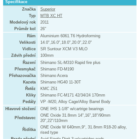
Specifikace
Značka
Superior
Typ
MTB XC HT
Modelový rok
2011
Průměr kol
26"
Rám
Aluminium 6061.T6 Hydroforming
Velikosti
14.0",16.0",18.0",20.0",22.0"
Vidlice
SR Suntour XCM V3 MLO
Zdvih přední
100mm
Řazení
Shimano SL-M310 Rapid fire plus
Přesmykač
Shimano FD-M190
Přehazovačka
Shimano Acera
Kazeta
Shimano HG40 11-30T
Řetěz
KMC Z51
Kliky
Shimano FC-M171 42/34/24 170mm
Pedály
VP -M20, Alloy Cage/Alloy Barrel Body
Hlavové složení
ONE IHS 1-1/8" w/cartrige bearings
ONE Oxide 31.8mm 14",16",18"/90mm
Představec
20",22"/110mm
ONE Oxide W 640mm,9°, 31.8mm R18-20 alloy,
Řidítka
rised type
Brzda přední
Avid Single Digit 3 w/cartridge pads