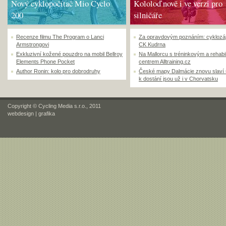
Nový cyklopočítač Mio Cyclo
Kololoď nově i ve verzi pro
200
silničáře
Recenze filmu The Program o Lanci
Za opravdovým poznáním: cyklozá
Armstrongovi
CK Kudrna
Exkluzivní kožené pouzdro na mobil Bellroy
Na Mallorcu s tréninkovým a rehabi
Elements Phone Pocket
centrem Alltraining.cz
Author Ronin: kolo pro dobrodruhy
České mapy Dalmácie znovu slaví
k dostání jsou už i v Chorvatsku
Copyright © Cycling Media s.r.o., 2011
webdesign
|
grafika