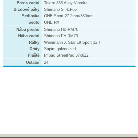
Brzda zadní
Tektro 855 Alloy V-brake
Brzdové páky
Shimano ST-EF65
Sedlovka
ONE Sport 27.2mm/350mm
Sedlo
ONE RX
Nába přední
Shimano HB-RM70
Nába zadní
Shimano FH-RM70
Ráfky
Weinmann X Star 19 Sport 32H
Dráty
Sapim galvanized
Pláště
Impac StreetPac 37x622
Ostatní
24