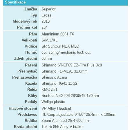
Specifikace
Značka
Superior
Typ
Cross
Modelový rok
2013
Průměr kol
26"
Rám
Aluminium 6061.T6
Velikosti
S/M/L/XL
Vidlice
SR Suntour NEX MLO
Tlumič
coil spring/mechanic lock out
Zdvih přední
63mm
Řazení
Shimano ST-EF65 EZ-Fire Plus 3x8
Přesmykač
Shimano FD-M191 31.8mm
Přehazovačka
Shimano Acera
Kazeta
Shimano HG41 11-32
Řetěz
KMC Z51
Kliky
Suntour NEX208 28/38/48 170mm
Pedály
Wellgo plastic
Hlavové složení
VP Alloy Headset
Představec
HL Corp adjustable 0°-50° 25.4mm x 100mm
Řidítka
Zoom Alu rised 25.4 600mm
Brzda přední
Tektro 855 Alloy V-brake