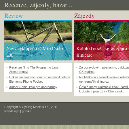
Recenze, zájezdy, bazar...
Review
Zájezdy
Nový cyklopočítač Mio Cyclo
Kololoď nově i ve verzi pro
200
silničáře
Recenze filmu The Program o Lanci
Za opravdovým poznáním: cyklozá
Armstrongovi
CK Kudrna
Exkluzivní kožené pouzdro na mobil Bellroy
Na Mallorcu s tréninkovým a rehabi
Elements Phone Pocket
centrem Alltraining.cz
Author Ronin: kolo pro dobrodruhy
České mapy Dalmácie znovu slaví
k dostání jsou už i v Chorvatsku
Copyright © Cycling Media s.r.o., 2011
webdesign
|
grafika