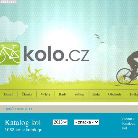
Domů
Články
Výlety
Rady
eShop
Kola
Obchody
Fotk
Domů
»
Kola 2013
Katalog kol
Hledat v
Katalogu
kol:
1063 kol v katalogu