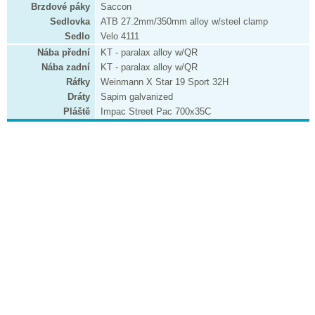
Brzdové páky
Saccon
Sedlovka
ATB 27.2mm/350mm alloy w/steel clamp
Sedlo
Velo 4111
Nába přední
KT - paralax alloy w/QR
Nába zadní
KT - paralax alloy w/QR
Ráfky
Weinmann X Star 19 Sport 32H
Dráty
Sapim galvanized
Pláště
Impac Street Pac 700x35C