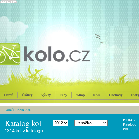
Domů
Články
Výlety
Rady
eShop
Kola
Obchody
Fotk
Domů
»
Kola 2012
Katalog kol
Hledat v
Katalogu
kol:
1314 kol v katalogu