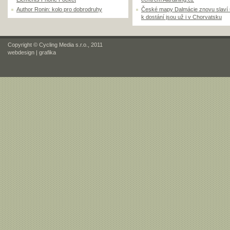
Author Ronin: kolo pro dobrodruhy
České mapy Dalmácie znovu slaví
k dostání jsou už i v Chorvatsku
Copyright © Cycling Media s.r.o., 2011
webdesign
|
grafika