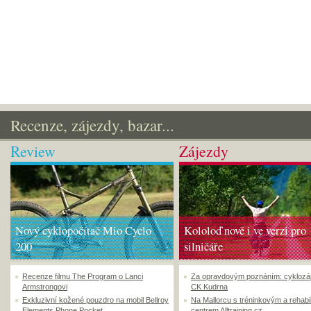
Recenze, zájezdy, bazar...
Review
Zájezdy
Nový cyklopočítač Mio Cyclo
Kololoď nově i ve verzi pro
200
silničáře
Recenze filmu The Program o Lanci
Za opravdovým poznáním: cyklozá
Armstrongovi
CK Kudrna
Exkluzivní kožené pouzdro na mobil Bellroy
Na Mallorcu s tréninkovým a rehabi
Elements Phone Pocket
centrem Alltraining.cz