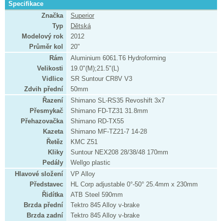
Specifikace
Značka
Superior
Typ
Dětská
Modelový rok
2012
Průměr kol
20"
Rám
Aluminium 6061.T6 Hydroforming
Velikosti
19.0"(M);21.5"(L)
Vidlice
SR Suntour CR8V V3
Zdvih přední
50mm
Řazení
Shimano SL-RS35 Revoshift 3x7
Přesmykač
Shimano FD-TZ31 31.8mm
Přehazovačka
Shimano RD-TX55
Kazeta
Shimano MF-TZ21-7 14-28
Řetěz
KMC Z51
Kliky
Suntour NEX208 28/38/48 170mm
Pedály
Wellgo plastic
Hlavové složení
VP Alloy
Představec
HL Corp adjustable 0°-50° 25.4mm x 230mm
Řidítka
ATB Steel 590mm
Brzda přední
Tektro 845 Alloy v-brake
Brzda zadní
Tektro 845 Alloy v-brake