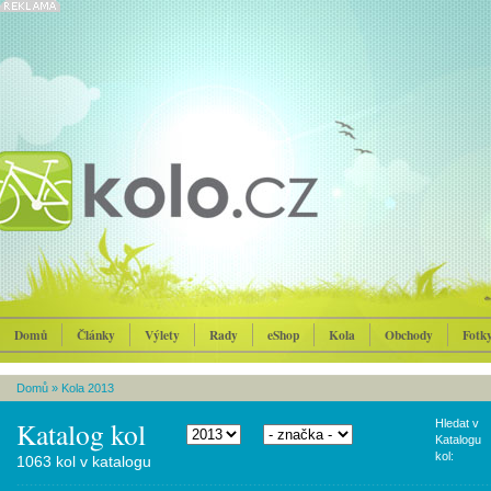
Domů
Články
Výlety
Rady
eShop
Kola
Obchody
Fotk
Domů
»
Kola 2013
Katalog kol
Hledat v
Katalogu
kol:
1063 kol v katalogu