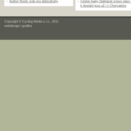
Author Ronin: kolo pro dobrodruhy
České mapy Dalmácie znovu slaví
k dostání jsou už i v Chorvatsku
Copyright © Cycling Media s.r.o., 2011
webdesign
|
grafika