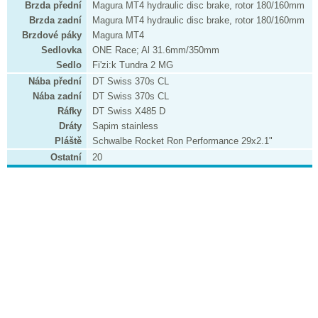
Brzda přední
Magura MT4 hydraulic disc brake, rotor 180/160mm
Brzda zadní
Magura MT4 hydraulic disc brake, rotor 180/160mm
Brzdové páky
Magura MT4
Sedlovka
ONE Race; Al 31.6mm/350mm
Sedlo
Fi'zi:k Tundra 2 MG
Nába přední
DT Swiss 370s CL
Nába zadní
DT Swiss 370s CL
Ráfky
DT Swiss X485 D
Dráty
Sapim stainless
Pláště
Schwalbe Rocket Ron Performance 29x2.1"
Ostatní
20