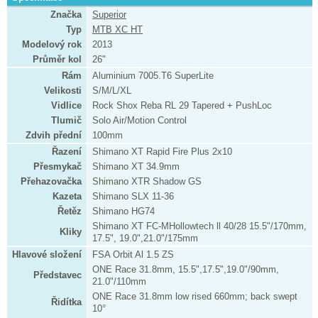
Značka
Superior
Typ
MTB XC HT
Modelový rok
2013
Průměr kol
26"
Rám
Aluminium 7005.T6 SuperLite
Velikosti
S/M/L/XL
Vidlice
Rock Shox Reba RL 29 Tapered + PushLoc
Tlumič
Solo Air/Motion Control
Zdvih přední
100mm
Řazení
Shimano XT Rapid Fire Plus 2x10
Přesmykač
Shimano XT 34.9mm
Přehazovačka
Shimano XTR Shadow GS
Kazeta
Shimano SLX 11-36
Řetěz
Shimano HG74
Shimano XT FC-MHollowtech ll 40/28 15.5"/170mm,
Kliky
17.5", 19.0",21.0"/175mm
Hlavové složení
FSA Orbit Al 1.5 ZS
ONE Race 31.8mm, 15.5",17.5",19.0"/90mm,
Představec
21.0"/110mm
ONE Race 31.8mm low rised 660mm; back swept
Řidítka
10°