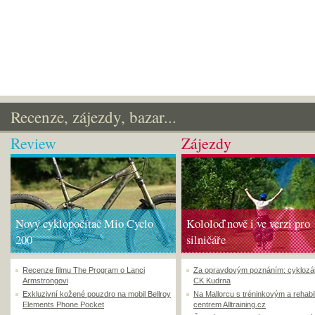
Recenze, zájezdy, bazar...
Review
Zájezdy
Nový cyklopočítač Mio Cyclo
Kololoď nově i ve verzi pro
200
silničáře
Recenze filmu The Program o Lanci
Za opravdovým poznáním: cyklozá
Armstrongovi
CK Kudrna
Exkluzivní kožené pouzdro na mobil Bellroy
Na Mallorcu s tréninkovým a rehabi
Elements Phone Pocket
centrem Alltraining.cz