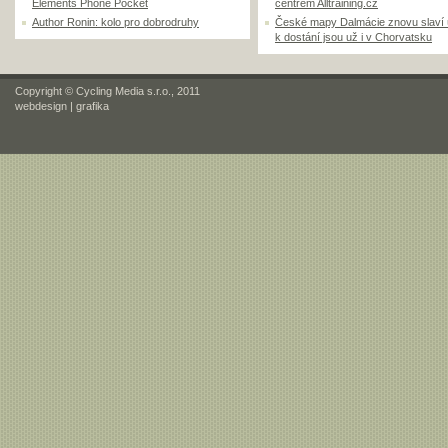
Elements Phone Pocket
centrem Alltraining.cz
Author Ronin: kolo pro dobrodruhy
České mapy Dalmácie znovu slaví
k dostání jsou už i v Chorvatsku
Copyright © Cycling Media s.r.o., 2011
webdesign
|
grafika