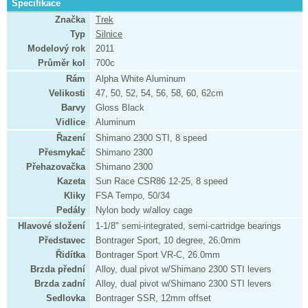
Specifikace
Značka
Trek
Typ
Silnice
Modelový rok
2011
Průměr kol
700c
Rám
Alpha White Aluminum
Velikosti
47, 50, 52, 54, 56, 58, 60, 62cm
Barvy
Gloss Black
Vidlice
Aluminum
Řazení
Shimano 2300 STI, 8 speed
Přesmykač
Shimano 2300
Přehazovačka
Shimano 2300
Kazeta
Sun Race CSR86 12-25, 8 speed
Kliky
FSA Tempo, 50/34
Pedály
Nylon body w/alloy cage
Hlavové složení
1-1/8" semi-integrated, semi-cartridge bearings
Představec
Bontrager Sport, 10 degree, 26.0mm
Řidítka
Bontrager Sport VR-C, 26.0mm
Brzda přední
Alloy, dual pivot w/Shimano 2300 STI levers
Brzda zadní
Alloy, dual pivot w/Shimano 2300 STI levers
Sedlovka
Bontrager SSR, 12mm offset