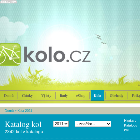
Domů
Články
Výlety
Rady
eShop
Kola
Obchody
Fotk
Domů
»
Kola 2011
Katalog kol
Hledat v
Katalogu
kol:
2342 kol v katalogu