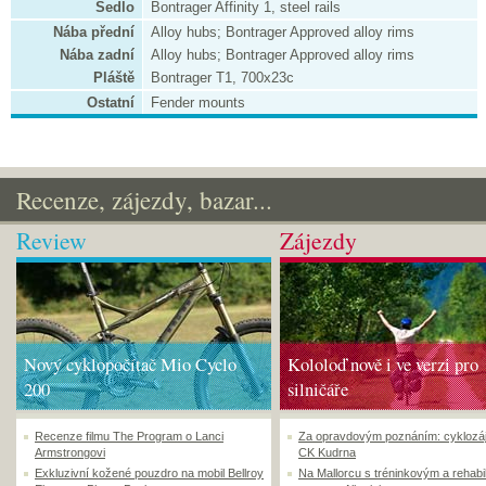
Sedlo
Bontrager Affinity 1, steel rails
Nába přední
Alloy hubs; Bontrager Approved alloy rims
Nába zadní
Alloy hubs; Bontrager Approved alloy rims
Pláště
Bontrager T1, 700x23c
Ostatní
Fender mounts
Recenze, zájezdy, bazar...
Review
Zájezdy
Nový cyklopočítač Mio Cyclo
Kololoď nově i ve verzi pro
200
silničáře
Recenze filmu The Program o Lanci
Za opravdovým poznáním: cyklozá
Armstrongovi
CK Kudrna
Exkluzivní kožené pouzdro na mobil Bellroy
Na Mallorcu s tréninkovým a rehabi