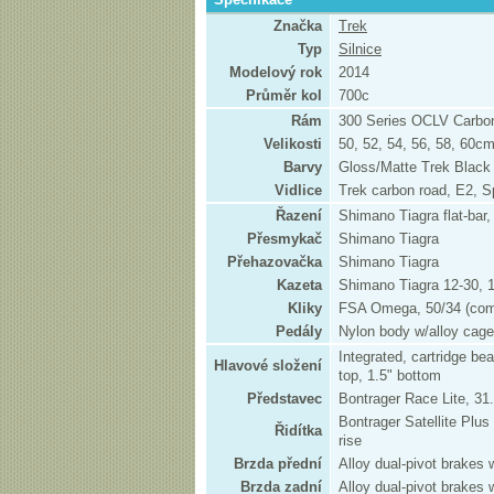
Značka
Trek
Typ
Silnice
Modelový rok
2014
Průměr kol
700c
Rám
300 Series OCLV Carbo
Velikosti
50, 52, 54, 56, 58, 60c
Barvy
Gloss/Matte Trek Black
Vidlice
Trek carbon road, E2, 
Řazení
Shimano Tiagra flat-bar
Přesmykač
Shimano Tiagra
Přehazovačka
Shimano Tiagra
Kazeta
Shimano Tiagra 12-30, 
Kliky
FSA Omega, 50/34 (com
Pedály
Nylon body w/alloy cage,
Integrated, cartridge bea
Hlavové složení
top, 1.5" bottom
Představec
Bontrager Race Lite, 3
Bontrager Satellite Pl
Řidítka
rise
Brzda přední
Alloy dual-pivot brakes 
Brzda zadní
Alloy dual-pivot brakes 