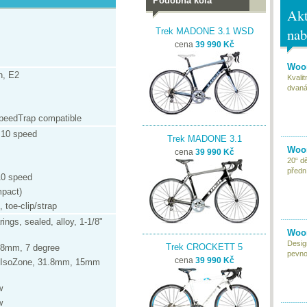
Podobná kola
Akt
nab
Trek MADONE 3.1 WSD
cena
39 990 Kč
Woom
n, E2
Kvali
dvaná
m
SpeedTrap compatible
, 10 speed
Trek MADONE 3.1
Woom
cena
39 990 Kč
20“ d
předn
10 speed
pact)
 toe-clip/strap
rings, sealed, alloy, 1-1/8"
Woom
Desig
Trek CROCKETT 5
1.8mm, 7 degree
pevnou
cena
39 990 Kč
us IsoZone, 31.8mm, 15mm
w
w