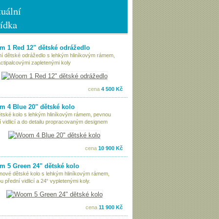
uální
ídka
 1 Red 12" dětské odrážedlo
tní dětské odrážedlo s lehkým hliníkovým rámem,
ctipalcovými zapletenými koly
cena
4 500 Kč
 4 Blue 20" dětské kolo
ětské kolo s lehkým hliníkovým rámem, pevnou
í vidlicí a do detailu propracovaným designem
cena
10 900 Kč
 5 Green 24" dětské kolo
nové dětské kolo s lehkým hliníkovým rámem,
 přední vidlicí a 24“ vypletenými koly.
cena
11 900 Kč