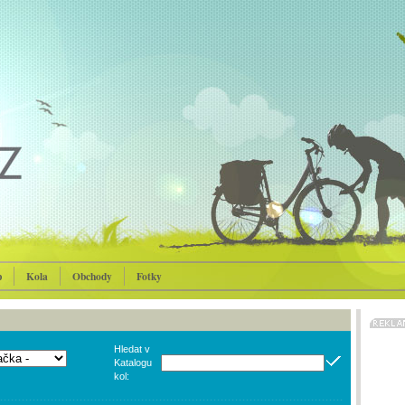
p
Kola
Obchody
Fotky
Hledat v
Katalogu
kol: