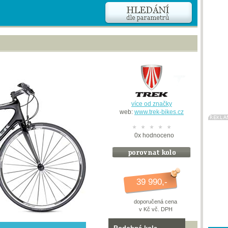
více od značky
web:
www.trek-bikes.cz
0
x
hodnoceno
39 990,-
doporučená cena
v Kč vč. DPH