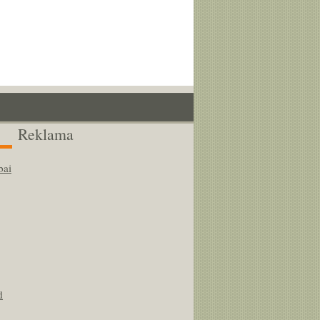
Reklama
bai
d