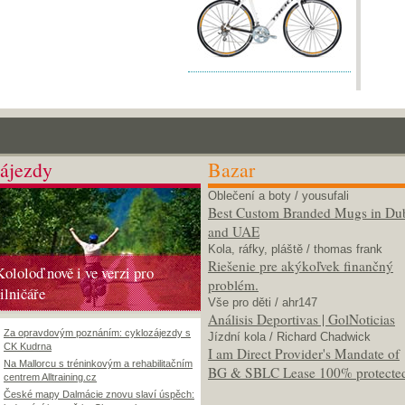
ájezdy
Bazar
Oblečení a boty
/ yousufali
Best Custom Branded Mugs in Du
and UAE
Kola, ráfky, pláště
/ thomas frank
Riešenie pre akýkoľvek finančný
Kololoď nově i ve verzi pro
problém.
silničáře
Vše pro děti
/ ahr147
Análisis Deportivas | GolNoticias
Za opravdovým poznáním: cyklozájezdy s
Jízdní kola
/ Richard Chadwick
CK Kudrna
I am Direct Provider's Mandate of
Na Mallorcu s tréninkovým a rehabilitačním
BG & SBLC Lease 100% protecte
centrem Alltraining.cz
České mapy Dalmácie znovu slaví úspěch: