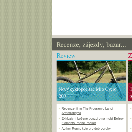
Recenze, zájezdy, bazar...
Review
Z
Nový cyklopočítač Mio Cyclo
200
Recenze filmu The Program o Lanci
Armstrongovi
Exkluzivní kožené pouzdro na mobil Bellroy
Elements Phone Pocket
Author Ronin: kolo pro dobrodruhy