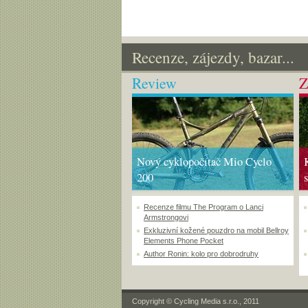
Recenze, zájezdy, bazar...
Review
Z
Nový cyklopočítač Mio Cyclo
200
Recenze filmu The Program o Lanci
Armstrongovi
Exkluzivní kožené pouzdro na mobil Bellroy
Elements Phone Pocket
Author Ronin: kolo pro dobrodruhy
Copyright © Cycling Media s.r.o., 2011