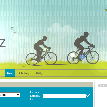
p
Kola
Obchody
Fotky
Hledat v
Katalogu
kol: