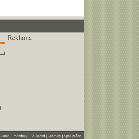
Reklama
bai
d
eklama
|
Podmínky
|
Soukromí
|
Kontakty
|
Spolupráce