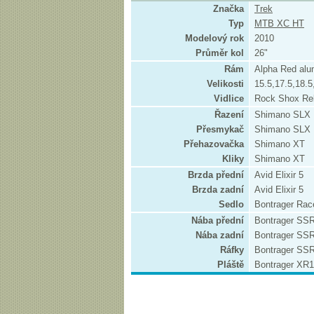
Značka
Trek
Typ
MTB XC HT
Modelový rok
2010
Průměr kol
26"
Rám
Alpha Red alu
Velikosti
15.5,17.5,18.5
Vidlice
Rock Shox Re
Řazení
Shimano SLX
Přesmykač
Shimano SLX
Přehazovačka
Shimano XT
Kliky
Shimano XT
Brzda přední
Avid Elixir 5
Brzda zadní
Avid Elixir 5
Sedlo
Bontrager Rac
Nába přední
Bontrager SS
Nába zadní
Bontrager SS
Ráfky
Bontrager SS
Pláště
Bontrager XR1