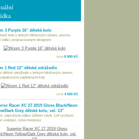
uální
ídka
 3 Purple 16" dětské kolo
ětské kolo s lehkým hliníkovým rámem, pevnou
í vidlicí, propracovaným designem
cena
8 900 Kč
 1 Red 12" dětské odrážedlo
tní dětské odrážedlo s lehkým hliníkovým rámem,
ctipalcovými zapletenými koly
cena
4 500 Kč
rior Racer XC 27 2019 Gloss Black/Neon
ow/Dark Grey dětské kolo, vel. 13"
ám, odpružená vidlice 100mm zdvih, 1x8 rychlostí,
é ovládání, nízká hmotnost.