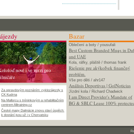
ájezdy
Bazar
Oblečení a boty
/ yousufali
Best Custom Branded Mugs in Du
and UAE
Kola, ráfky, pláště
/ thomas frank
Riešenie pre akýkoľvek finančný
Kololoď nově i ve verzi pro
problém.
silničáře
Vše pro děti
/ ahr147
Análisis Deportivas | GolNoticias
Za opravdovým poznáním: cyklozájezdy s
Jízdní kola
/ Richard Chadwick
CK Kudrna
I am Direct Provider's Mandate of
Na Mallorcu s tréninkovým a rehabilitačním
BG & SBLC Lease 100% protecte
centrem Alltraining.cz
České mapy Dalmácie znovu slaví úspěch:
k dostání jsou už i v Chorvatsku
R