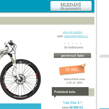
více od značky
web:
www.trek-bikes.cz
0
x
hodnoceno
39 990,-
doporučená cena
v Kč vč. DPH
Podobná kola
Trek Elite 9.7
cena
58 990 Kč