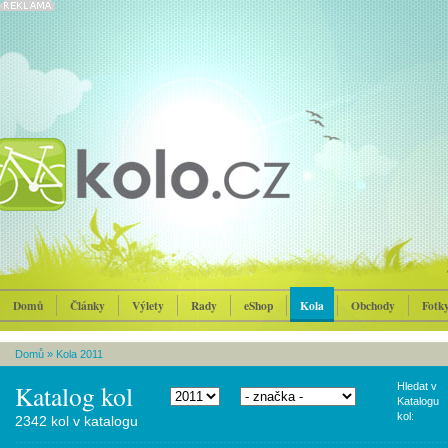
Domů
Články
Výlety
Rady
eShop
Kola
Obchody
Fotk
Domů
»
Kola 2011
Katalog kol
Hledat v
Katalogu
kol:
2342 kol v katalogu