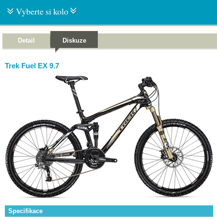
Vyberte si kolo
Detail
Diskuze
Trek Fuel EX 9.7
Specifikace