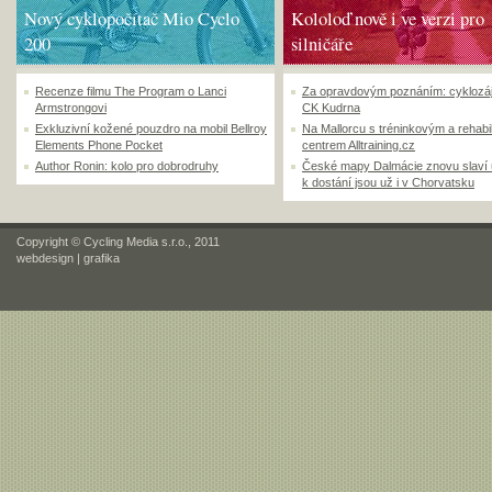
Nový cyklopočítač Mio Cyclo
Kololoď nově i ve verzi pro
200
silničáře
Recenze filmu The Program o Lanci
Za opravdovým poznáním: cyklozá
Armstrongovi
CK Kudrna
Exkluzivní kožené pouzdro na mobil Bellroy
Na Mallorcu s tréninkovým a rehabi
Elements Phone Pocket
centrem Alltraining.cz
Author Ronin: kolo pro dobrodruhy
České mapy Dalmácie znovu slaví
k dostání jsou už i v Chorvatsku
Copyright © Cycling Media s.r.o., 2011
webdesign
|
grafika