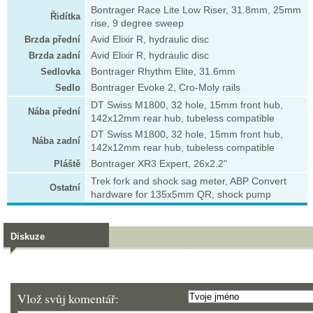
Bontrager Race Lite Low Riser, 31.8mm, 25mm
Řidítka
rise, 9 degree sweep
Brzda přední
Avid Elixir R, hydraulic disc
Brzda zadní
Avid Elixir R, hydraulic disc
Sedlovka
Bontrager Rhythm Elite, 31.6mm
Sedlo
Bontrager Evoke 2, Cro-Moly rails
DT Swiss M1800, 32 hole, 15mm front hub,
Nába přední
142x12mm rear hub, tubeless compatible
DT Swiss M1800, 32 hole, 15mm front hub,
Nába zadní
142x12mm rear hub, tubeless compatible
Pláště
Bontrager XR3 Expert, 26x2.2"
Trek fork and shock sag meter, ABP Convert
Ostatní
hardware for 135x5mm QR, shock pump
Diskuze
Vlož svůj komentář: