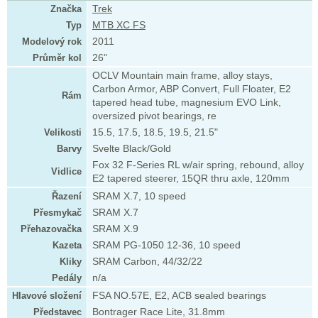
Značka
Trek
Typ
MTB XC FS
Modelový rok
2011
Průměr kol
26"
OCLV Mountain main frame, alloy stays,
Carbon Armor, ABP Convert, Full Floater, E2
Rám
tapered head tube, magnesium EVO Link,
oversized pivot bearings, re
Velikosti
15.5, 17.5, 18.5, 19.5, 21.5"
Barvy
Svelte Black/Gold
Fox 32 F-Series RL w/air spring, rebound, alloy
Vidlice
E2 tapered steerer, 15QR thru axle, 120mm
Řazení
SRAM X.7, 10 speed
Přesmykač
SRAM X.7
Přehazovačka
SRAM X.9
Kazeta
SRAM PG-1050 12-36, 10 speed
Kliky
SRAM Carbon, 44/32/22
Pedály
n/a
Hlavové složení
FSA NO.57E, E2, ACB sealed bearings
Představec
Bontrager Race Lite, 31.8mm