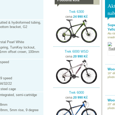
Podobná kola
Akt
nab
Trek 6300
cena
24 990 Kč
utted & hydroformed tubing,
Supe
bottom bracket, G2
Yell
Alu r
snadn
stal Pearl White
pring, TurnKey lockout,
Trek 6000 WSD
1mm offset crown, 100mm
cena
20 990 Kč
 speed
Woom
16“ d
předn
 9 speed
44/32/22
 steel cage
Trek 6000
integrated, semi-cartridge
cena
20 990 Kč
Woom
1.8mm
20“ d
předn
1.8mm, 5mm rise, 9 degree