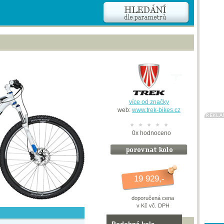
více od značky
web:
www.trek-bikes.cz
0
x
hodnoceno
19 929,-
doporučená cena
v Kč vč. DPH