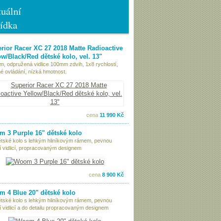
uální
ídka
rior Racer XC 27 2018 Matte Radioactive
ow/Black/Red dětské kolo, vel. 13"
ám, odpružená vidlice 100mm zdvih, 1x8 rychlostí,
é ovládání, nízká hmotnost.
cena
11 990 Kč
 3 Purple 16" dětské kolo
ětské kolo s lehkým hliníkovým rámem, pevnou
í vidlicí, propracovaným designem
cena
8 900 Kč
 4 Blue 20" dětské kolo
ětské kolo s lehkým hliníkovým rámem, pevnou
í vidlicí a do detailu propracovaným designem