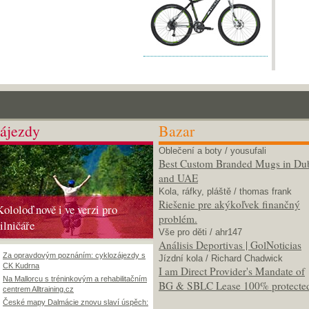
ájezdy
Bazar
Oblečení a boty
/ yousufali
Best Custom Branded Mugs in Du
and UAE
Kola, ráfky, pláště
/ thomas frank
Riešenie pre akýkoľvek finančný
Kololoď nově i ve verzi pro
problém.
silničáře
Vše pro děti
/ ahr147
Análisis Deportivas | GolNoticias
Za opravdovým poznáním: cyklozájezdy s
Jízdní kola
/ Richard Chadwick
CK Kudrna
I am Direct Provider's Mandate of
Na Mallorcu s tréninkovým a rehabilitačním
BG & SBLC Lease 100% protecte
centrem Alltraining.cz
České mapy Dalmácie znovu slaví úspěch: