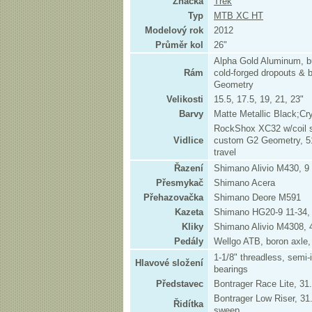
Značka
Trek
Typ
MTB XC HT
Modelový rok
2012
Průměr kol
26"
Alpha Gold Aluminum, b
Rám
cold-forged dropouts & 
Geometry
Velikosti
15.5, 17.5, 19, 21, 23"
Barvy
Matte Metallic Black;Cry
RockShox XC32 w/coil s
Vidlice
custom G2 Geometry, 5
travel
Řazení
Shimano Alivio M430, 9
Přesmykač
Shimano Acera
Přehazovačka
Shimano Deore M591
Kazeta
Shimano HG20-9 11-34,
Kliky
Shimano Alivio M4308, 
Pedály
Wellgo ATB, boron axle,
1-1/8" threadless, semi-
Hlavové složení
bearings
Představec
Bontrager Race Lite, 3
Bontrager Low Riser, 3
Řidítka
sweep