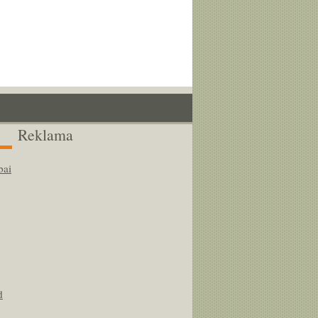
Reklama
bai
d