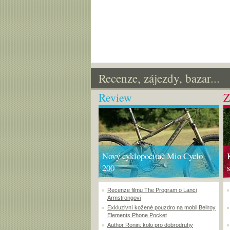
Recenze, zájezdy, bazar...
Review
Z
Nový cyklopočítač Mio Cyclo
200
Recenze filmu The Program o Lanci
Armstrongovi
Exkluzivní kožené pouzdro na mobil Bellroy
Elements Phone Pocket
Author Ronin: kolo pro dobrodruhy