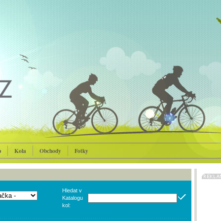
p
Kola
Obchody
Fotky
Hledat v
Katalogu
kol: