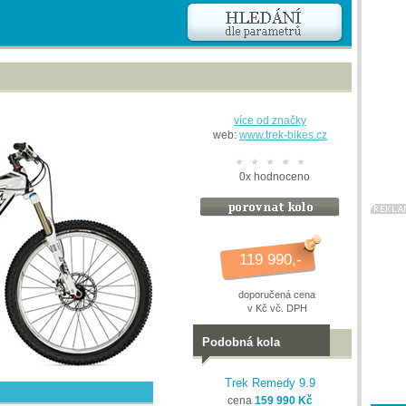
více od značky
web:
www.trek-bikes.cz
0
x
hodnoceno
119 990,-
doporučená cena
v Kč vč. DPH
Podobná kola
Trek Remedy 9.9
cena
159 990 Kč