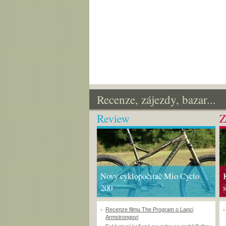
Recenze, zájezdy, bazar...
Review
Z
Nový cyklopočítač Mio Cyclo
200
Recenze filmu The Program o Lanci
Armstrongovi