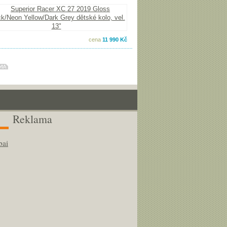
cena
11 990 Kč
Reklama
bai