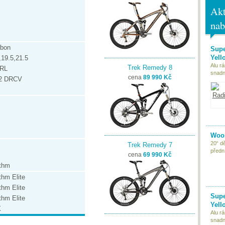
Akt
nab
bon
Supe
Yell
,19.5,21.5
Alu r
Trek Remedy 8
 RL
snadn
cena
89 990 Kč
P2 DRCV
Woom
20“ d
Trek Remedy 7
předn
cena
69 990 Kč
ythm
thm Elite
thm Elite
Supe
thm Elite
Yell
X
Alu r
snadn