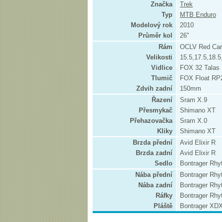
Značka
Trek
Typ
MTB Enduro
Modelový rok
2010
Průměr kol
26"
Rám
OCLV Red Car
Velikosti
15.5,17.5,18.5
Vidlice
FOX 32 Talas
Tlumič
FOX Float R
Zdvih zadní
150mm
Řazení
Sram X.9
Přesmykač
Shimano XT
Přehazovačka
Sram X.0
Kliky
Shimano XT
Brzda přední
Avid Elixir R
Brzda zadní
Avid Elixir R
Sedlo
Bontrager Rh
Nába přední
Bontrager Rhy
Nába zadní
Bontrager Rhy
Ráfky
Bontrager Rhy
Pláště
Bontrager XD