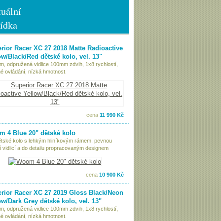
uální
ídka
rior Racer XC 27 2018 Matte Radioactive
ow/Black/Red dětské kolo, vel. 13"
ám, odpružená vidlice 100mm zdvih, 1x8 rychlostí,
é ovládání, nízká hmotnost.
cena
11 990 Kč
 4 Blue 20" dětské kolo
ětské kolo s lehkým hliníkovým rámem, pevnou
í vidlicí a do detailu propracovaným designem
cena
10 900 Kč
rior Racer XC 27 2019 Gloss Black/Neon
ow/Dark Grey dětské kolo, vel. 13"
ám, odpružená vidlice 100mm zdvih, 1x8 rychlostí,
é ovládání, nízká hmotnost.