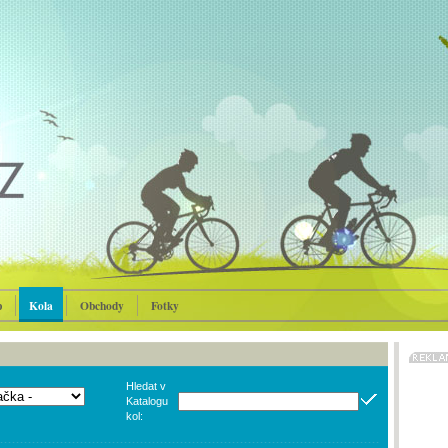
p
Kola
Obchody
Fotky
Hledat v
Katalogu
kol: