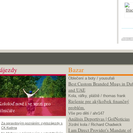
ájezdy
Bazar
Oblečení a boty
/ yousufali
Best Custom Branded Mugs in Du
and UAE
Kola, ráfky, pláště
/ thomas frank
Riešenie pre akýkoľvek finančný
Kololoď nově i ve verzi pro
problém.
silničáře
Vše pro děti
/ ahr147
Análisis Deportivas | GolNoticias
Za opravdovým poznáním: cyklozájezdy s
Jízdní kola
/ Richard Chadwick
CK Kudrna
I am Direct Provider's Mandate of