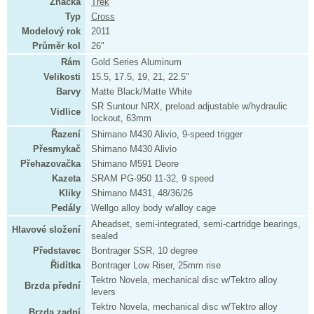
Značka
Trek
Typ
Cross
Modelový rok
2011
Průměr kol
26"
Rám
Gold Series Aluminum
Velikosti
15.5, 17.5, 19, 21, 22.5"
Barvy
Matte Black/Matte White
SR Suntour NRX, preload adjustable w/hydraulic
Vidlice
lockout, 63mm
Řazení
Shimano M430 Alivio, 9-speed trigger
Přesmykač
Shimano M430 Alivio
Přehazovačka
Shimano M591 Deore
Kazeta
SRAM PG-950 11-32, 9 speed
Kliky
Shimano M431, 48/36/26
Pedály
Wellgo alloy body w/alloy cage
Aheadset, semi-integrated, semi-cartridge bearings,
Hlavové složení
sealed
Představec
Bontrager SSR, 10 degree
Řidítka
Bontrager Low Riser, 25mm rise
Tektro Novela, mechanical disc w/Tektro alloy
Brzda přední
levers
Tektro Novela, mechanical disc w/Tektro alloy
Brzda zadní