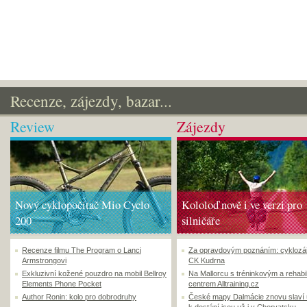
Recenze, zájezdy, bazar...
Review
Zájezdy
Nový cyklopočítač Mio Cyclo
Kololoď nově i ve verzi pro
200
silničáře
Recenze filmu The Program o Lanci
Za opravdovým poznáním: cyklozá
Armstrongovi
CK Kudrna
Exkluzivní kožené pouzdro na mobil Bellroy
Na Mallorcu s tréninkovým a rehabi
Elements Phone Pocket
centrem Alltraining.cz
Author Ronin: kolo pro dobrodruhy
České mapy Dalmácie znovu slaví