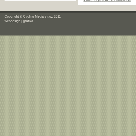
k dostání jsou už i v Chorvatsku
Copyright © Cycling Media s.r.o., 2011
webdesign
|
grafika