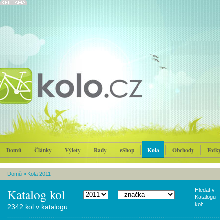
Domů
Články
Výlety
Rady
eShop
Kola
Obchody
Fotk
Domů
»
Kola 2011
Katalog kol
Hledat v
Katalogu
kol:
2342 kol v katalogu