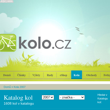
Domů
Články
Výlety
Rady
eShop
Kola
Obchody
Fotk
Domů
»
Kola 2007
Katalog kol
Hledat v
Katalogu
kol:
1608 kol v katalogu