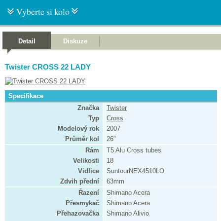
Vyberte si kolo
Detail
Diskuze
Twister CROSS 22 LADY
Specifikace
Značka
Twister
Typ
Cross
Modelový rok
2007
Průměr kol
26"
Rám
T5 Alu Cross tubes
Velikosti
18
Vidlice
SuntourNEX4510LO
Zdvih přední
63mm
Řazení
Shimano Acera
Přesmykač
Shimano Acera
Přehazovačka
Shimano Alivio