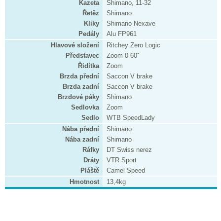
Kazeta
Shimano, 11-32
Řetěz
Shimano
Kliky
Shimano Nexave
Pedály
Alu FP961
Hlavové složení
Ritchey Zero Logic
Představec
Zoom 0-60ˇ
Řidítka
Zoom
Brzda přední
Saccon V brake
Brzda zadní
Saccon V brake
Brzdové páky
Shimano
Sedlovka
Zoom
Sedlo
WTB SpeedLady
Nába přední
Shimano
Nába zadní
Shimano
Ráfky
DT Swiss nerez
Dráty
VTR Sport
Pláště
Camel Speed
Hmotnost
13,4kg