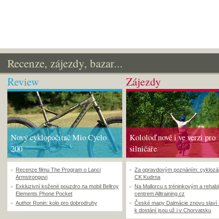
Recenze, zájezdy, bazar...
Review
Zájezdy
Nový cyklopočítač Mio Cyclo
Kololoď nově i ve verzi pro
200
silničáře
Recenze filmu The Program o Lanci
Za opravdovým poznáním: cyklozá
Armstrongovi
CK Kudrna
Exkluzivní kožené pouzdro na mobil Bellroy
Na Mallorcu s tréninkovým a rehabi
Elements Phone Pocket
centrem Alltraining.cz
Author Ronin: kolo pro dobrodruhy
České mapy Dalmácie znovu slaví
k dostání jsou už i v Chorvatsku