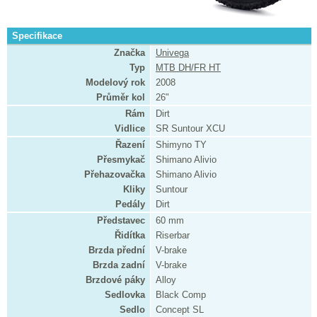
Specifikace
Značka
Univega
Typ
MTB DH/FR HT
Modelový rok
2008
Průměr kol
26"
Rám
Dirt
Vidlice
SR Suntour XCU
Řazení
Shimyno TY
Přesmykač
Shimano Alivio
Přehazovačka
Shimano Alivio
Kliky
Suntour
Pedály
Dirt
Představec
60 mm
Řidítka
Riserbar
Brzda přední
V-brake
Brzda zadní
V-brake
Brzdové páky
Alloy
Sedlovka
Black Comp
Sedlo
Concept SL