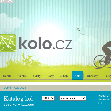
Domů
Články
Výlety
Rady
eShop
Kola
Obchody
Fotk
Domů
»
Kola 2008
Katalog kol
Hledat v
Katalogu
kol:
2075 kol v katalogu