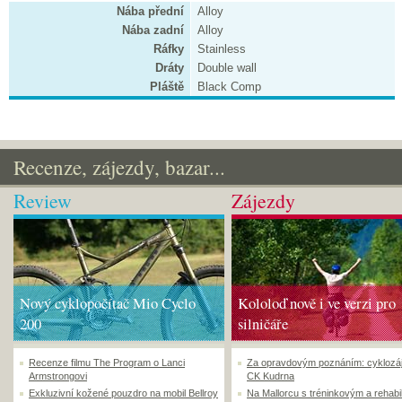
Nába přední
Alloy
Nába zadní
Alloy
Ráfky
Stainless
Dráty
Double wall
Pláště
Black Comp
Recenze, zájezdy, bazar...
Review
Zájezdy
Nový cyklopočítač Mio Cyclo
Kololoď nově i ve verzi pro
200
silničáře
Recenze filmu The Program o Lanci
Za opravdovým poznáním: cyklozá
Armstrongovi
CK Kudrna
Exkluzivní kožené pouzdro na mobil Bellroy
Na Mallorcu s tréninkovým a rehabi