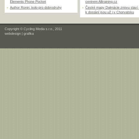
Elements Phone Pocket
centrem Alltraining.cz
Author Ronin: kolo pro dobrodruhy
České mapy Dalmácie znovu slaví
k dostání jsou už i v Chorvatsku
Copyright © Cycling Media s.r.o., 2011
webdesign
|
grafika