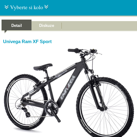
Vyberte si kolo
Detail
Diskuze
Univega Ram XF Sport