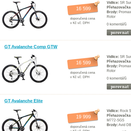
Vidlice:
SR Sun
Přehazovačka
16 599
Brzdy:
Promax 
Rotor
doporučená cena
v Kč vč. DPH
0 komentářů
GT Avalanche Comp GTW
Vidlice:
SR Sun
Přehazovačka
16 599
Brzdy:
Promax 
Rotor
doporučená cena
v Kč vč. DPH
0 komentářů
GT Avalanche Elite
Vidlice:
Rock S
Přehazovačka
19 999
M772-SGS
Brzdy:
Avid DB
doporučená cena