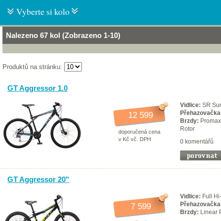
Vyberte si kolo
Nalezeno 67 kol (Zobrazeno 1-10)
Produktů na stránku:
GT Aggressor 1.0
Vidlice:
SR Sun
Přehazovačka
12 599
Brzdy:
Promax 
Rotor
doporučená cena
v Kč vč. DPH
0 komentářů
GT Aggressor 20"
Vidlice:
Full Hi
Přehazovačka
7 599
Brzdy:
Linear 