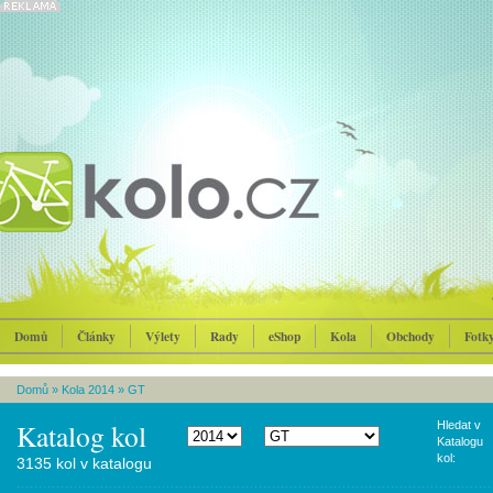
Domů
Články
Výlety
Rady
eShop
Kola
Obchody
Fotk
Domů
»
Kola 2014
»
GT
Katalog kol
Hledat v
Katalogu
kol:
3135 kol v katalogu