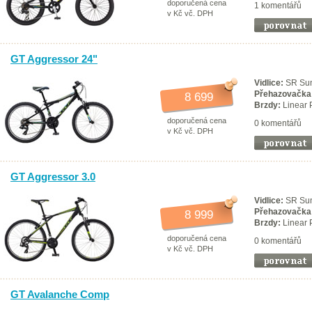
doporučená cena
1 komentářů
v Kč vč. DPH
GT Aggressor 24"
Vidlice:
SR Sun
Přehazovačka
8 699
Brzdy:
Linear 
doporučená cena
0 komentářů
v Kč vč. DPH
GT Aggressor 3.0
Vidlice:
SR Sun
Přehazovačka
8 999
Brzdy:
Linear 
doporučená cena
0 komentářů
v Kč vč. DPH
GT Avalanche Comp