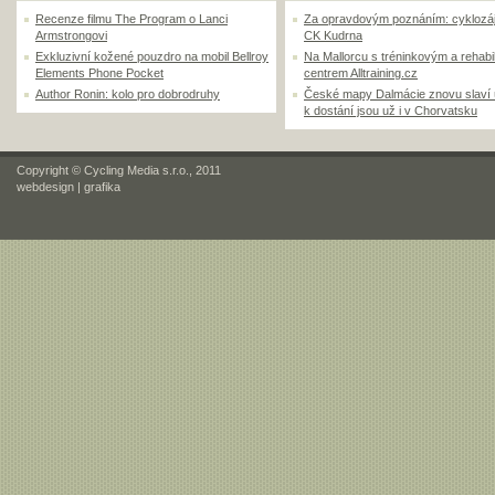
Recenze filmu The Program o Lanci
Za opravdovým poznáním: cyklozá
Armstrongovi
CK Kudrna
Exkluzivní kožené pouzdro na mobil Bellroy
Na Mallorcu s tréninkovým a rehabi
Elements Phone Pocket
centrem Alltraining.cz
Author Ronin: kolo pro dobrodruhy
České mapy Dalmácie znovu slaví
k dostání jsou už i v Chorvatsku
Copyright © Cycling Media s.r.o., 2011
webdesign
|
grafika