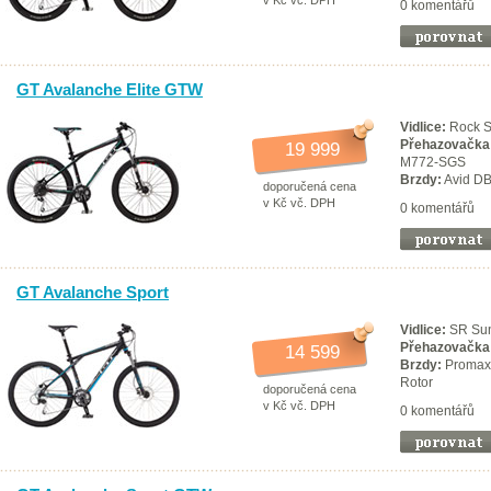
v Kč vč. DPH
0 komentářů
GT Avalanche Elite GTW
Vidlice:
Rock S
Přehazovačka
19 999
M772-SGS
Brzdy:
Avid DB
doporučená cena
v Kč vč. DPH
0 komentářů
GT Avalanche Sport
Vidlice:
SR Sun
Přehazovačka
14 599
Brzdy:
Promax 
Rotor
doporučená cena
v Kč vč. DPH
0 komentářů