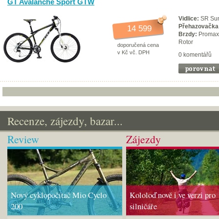
GT Avalanche Sport GTW
Vidlice:
SR Sun
Přehazovačka
14 599
Brzdy:
Promax 
Rotor
doporučená cena
v Kč vč. DPH
0 komentářů
Recenze, zájezdy, bazar...
Review
Zájezdy
Nový cyklopočítač Mio Cyclo
Kololoď nově i ve verzi pro
200
silničáře