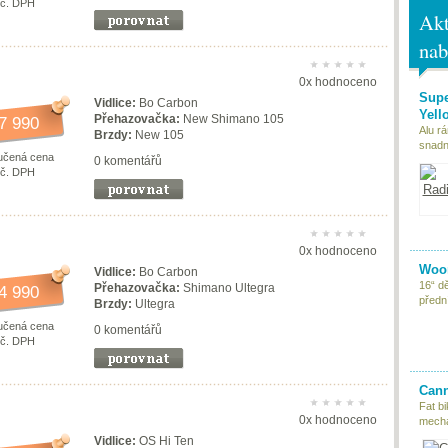
vč. DPH
Akt
nab
0x hodnoceno
Supe
Vidlice:
Bo Carbon
Yell
Přehazovačka:
New Shimano 105
7 990
Alu r
Brzdy:
New 105
snadn
učená cena
0 komentářů
vč. DPH
0x hodnoceno
Woom
Vidlice:
Bo Carbon
16“ d
Přehazovačka:
Shimano Ultegra
4 990
předn
Brzdy:
Ultegra
učená cena
0 komentářů
vč. DPH
Cann
Fat bi
0x hodnoceno
mecha
Vidlice:
OS Hi Ten