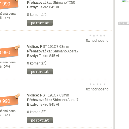
Přehazovačka:
ShimanoTX50
7 990
Brzdy:
Tektro 845 Al
učená cena
0 komentářů
vč. DPH
0x hodnoceno
Vidlice:
RST 191C7 63mm
Přehazovačka:
Shimano Acera7
8 990
Brzdy:
Tektro 845 Al
učená cena
0 komentářů
vč. DPH
0x hodnoceno
Vidlice:
RST 191C7 63mm
Přehazovačka:
Shimano Acera7
8 990
Brzdy:
Tektro 845 Al
učená cena
0 komentářů
vč. DPH