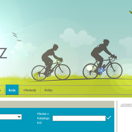
p
Kola
Obchody
Fotky
Hledat v
Katalogu
kol: