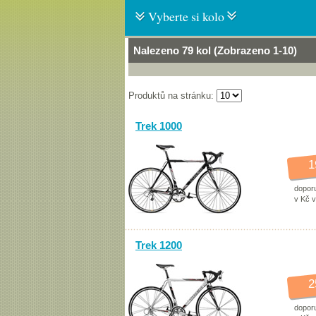
Vyberte si kolo
Nalezeno 79 kol (Zobrazeno 1-10)
Produktů na stránku:
Trek 1000
1
dopor
v Kč 
Trek 1200
2
dopor