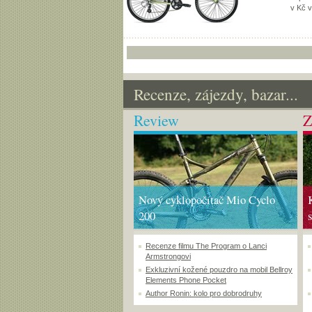
v Kč 
Recenze, zájezdy, bazar...
Review
Z
Nový cyklopočítač Mio Cyclo
200
Recenze filmu The Program o Lanci
Armstrongovi
Exkluzivní kožené pouzdro na mobil Bellroy
Elements Phone Pocket
Author Ronin: kolo pro dobrodruhy