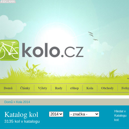
Domů
Články
Výlety
Rady
eShop
Kola
Obchody
Fotk
Domů
»
Kola 2014
Katalog kol
Hledat v
Katalogu
kol:
3135 kol v katalogu