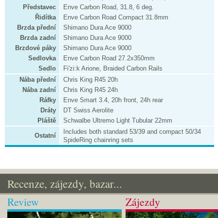
Představec
Enve Carbon Road, 31.8, 6 deg.
Řidítka
Enve Carbon Road Compact 31.8mm
Brzda přední
Shimano Dura Ace 9000
Brzda zadní
Shimano Dura Ace 9000
Brzdové páky
Shimano Dura Ace 9000
Sedlovka
Enve Carbon Road 27.2x350mm
Sedlo
Fi'zi:k Arione, Braided Carbon Rails
Nába přední
Chris King R45 20h
Nába zadní
Chris King R45 24h
Ráfky
Enve Smart 3.4, 20h front, 24h rear
Dráty
DT Swiss Aerolite
Pláště
Schwalbe Ultremo Light Tubular 22mm
Includes both standard 53/39 and compact 50/34
Ostatní
SpideRing chainring sets
Recenze, zájezdy, bazar...
Review
Zájezdy