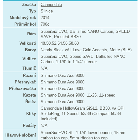
Značka
Cannondale
Typ
Silnice
Modelový rok
2014
Průměr kol
700c
SuperSix EVO, BallisTec NANO Carbon, SPEED
Rám
SAVE, PressFit BB30
Velikosti
48,50,52,54,56,58,60
Barvy
Nearly Black w/ I Love Gold Accents, Matte (BLE)
SuperSix EVO, Speed SAVE, BallisTec NANO
Vidlice
Carbon, 1-1/8" to 1-1/4" steerer
Tlumič
N/A
Řazení
Shimano Dura Ace 9000
Přesmykač
Shimano Dura Ace 9000
Přehazovačka
Shimano Dura Ace 9000
Kazeta
Shimano Dura Ace 9000, 11-25, 11-speed
Řetěz
Shimano Dura Ace 9000
Cannondale HollowGram SiSL2, BB30, w/ OPI
Kliky
SpideRing, 11 Speed, 53/39 (Compact 50/34
Included)
Pedály
N/A
SuperSix EVO SL, 1-1/4" lower bearing, 15mm
Hlavové složení
carbon top cap, 5mm Hidden top cap