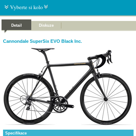
Vyberte si kolo
Detail
Diskuze
Cannondale SuperSix EVO Black Inc.
Specifikace