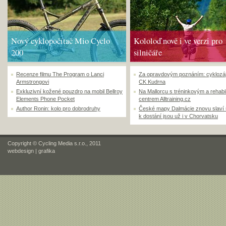
Nový cyklopočítač Mio Cyclo
Kololoď nově i ve verzi pro
200
silničáře
Recenze filmu The Program o Lanci
Za opravdovým poznáním: cyklozá
Armstrongovi
CK Kudrna
Exkluzivní kožené pouzdro na mobil Bellroy
Na Mallorcu s tréninkovým a rehabi
Elements Phone Pocket
centrem Alltraining.cz
Author Ronin: kolo pro dobrodruhy
České mapy Dalmácie znovu slaví
k dostání jsou už i v Chorvatsku
Copyright © Cycling Media s.r.o., 2011
webdesign
|
grafika