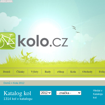
Domů
Články
Výlety
Rady
eShop
Kola
Obchody
Fotk
Domů
»
Kola 2012
Katalog kol
Hledat v
Katalogu
kol:
1314 kol v katalogu