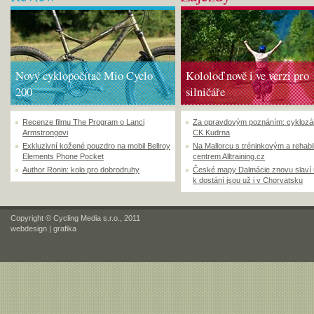
Nový cyklopočítač Mio Cyclo
Kololoď nově i ve verzi pro
200
silničáře
Recenze filmu The Program o Lanci
Za opravdovým poznáním: cyklozá
Armstrongovi
CK Kudrna
Exkluzivní kožené pouzdro na mobil Bellroy
Na Mallorcu s tréninkovým a rehabi
Elements Phone Pocket
centrem Alltraining.cz
Author Ronin: kolo pro dobrodruhy
České mapy Dalmácie znovu slaví
k dostání jsou už i v Chorvatsku
Copyright © Cycling Media s.r.o., 2011
webdesign
|
grafika