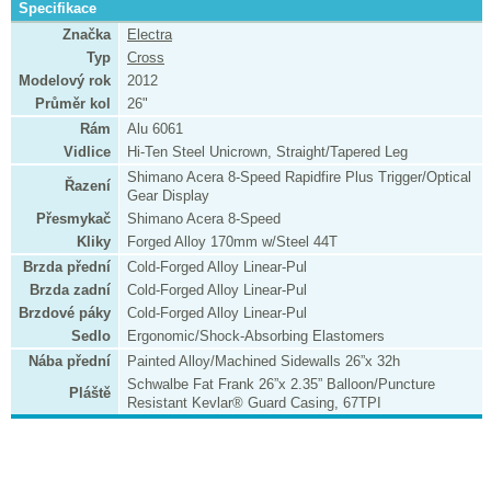
Specifikace
Značka
Electra
Typ
Cross
Modelový rok
2012
Průměr kol
26"
Rám
Alu 6061
Vidlice
Hi-Ten Steel Unicrown, Straight/Tapered Leg
Shimano Acera 8-Speed Rapidfire Plus Trigger/Optical
Řazení
Gear Display
Přesmykač
Shimano Acera 8-Speed
Kliky
Forged Alloy 170mm w/Steel 44T
Brzda přední
Cold-Forged Alloy Linear-Pul
Brzda zadní
Cold-Forged Alloy Linear-Pul
Brzdové páky
Cold-Forged Alloy Linear-Pul
Sedlo
Ergonomic/Shock-Absorbing Elastomers
Nába přední
Painted Alloy/Machined Sidewalls 26”x 32h
Schwalbe Fat Frank 26”x 2.35” Balloon/Puncture
Pláště
Resistant Kevlar® Guard Casing, 67TPI