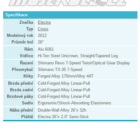
Specifikace
Značka
Electra
Typ
Cross
Modelový rok
2012
Průměr kol
26"
Rám
Alu 6061
Vidlice
Hi-Ten Steel Unicrown, Straight/Tapered Leg
Řazení
Shimano Revo 7-Speed Twist/Optical Gear Display
Přesmykač
Shimano TX-35 7-Speed
Kliky
Forged Alloy 170mm/Alloy 44T
Brzda přední
Cold-Forged Alloy Linear-Pull
Brzda zadní
Cold-Forged Alloy Linear-Pull
Brzdové páky
Cold-Forged Alloy Linear-Pull
Sedlo
Ergonomic/Shock-Absorbing Elastomers
Nába přední
Double-Wall Alloy 26”x 32h
Pláště
Electra 26”x 2.0” Semi-Slick