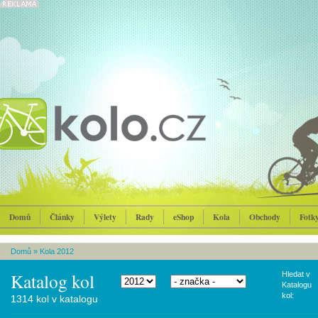
Domů
Články
Výlety
Rady
eShop
Kola
Obchody
Fotk
Domů
»
Kola 2012
Katalog kol
Hledat v
Katalogu
kol:
1314 kol v katalogu