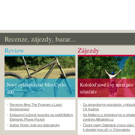
Recenze, zájezdy, bazar...
Review
Zájezdy
Nový cyklopočítač Mio Cyclo
Kololoď nově i ve verzi pro
200
silničáře
Recenze filmu The Program o Lanci
Za opravdovým poznáním: cyklozá
Armstrongovi
CK Kudrna
Exkluzivní kožené pouzdro na mobil Bellroy
Na Mallorcu s tréninkovým a rehabi
Elements Phone Pocket
centrem Alltraining.cz
Author Ronin: kolo pro dobrodruhy
České mapy Dalmácie znovu slaví
k dostání jsou už i v Chorvatsku