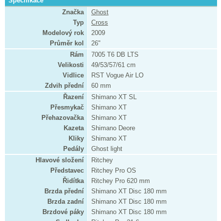
Specifikace
Značka
Ghost
Typ
Cross
Modelový rok
2009
Průměr kol
26"
Rám
7005 T6 DB LTS
Velikosti
49/53/57/61 cm
Vidlice
RST Vogue Air LO
Zdvih přední
60 mm
Řazení
Shimano XT SL
Přesmykač
Shimano XT
Přehazovačka
Shimano XT
Kazeta
Shimano Deore
Kliky
Shimano XT
Pedály
Ghost light
Hlavové složení
Ritchey
Představec
Ritchey Pro OS
Řidítka
Ritchey Pro 620 mm
Brzda přední
Shimano XT Disc 180 mm
Brzda zadní
Shimano XT Disc 180 mm
Brzdové páky
Shimano XT Disc 180 mm