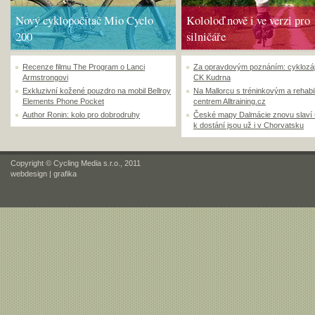
Nový cyklopočítač Mio Cyclo
Kololoď nově i ve verzi pro
200
silničáře
Recenze filmu The Program o Lanci
Za opravdovým poznáním: cyklozá
Armstrongovi
CK Kudrna
Exkluzivní kožené pouzdro na mobil Bellroy
Na Mallorcu s tréninkovým a rehabi
Elements Phone Pocket
centrem Alltraining.cz
Author Ronin: kolo pro dobrodruhy
České mapy Dalmácie znovu slaví
k dostání jsou už i v Chorvatsku
Copyright © Cycling Media s.r.o., 2011
webdesign
|
grafika