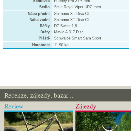
Sedlovka
Ritchey Pro 31.6 mm
Sedlo
Selle Royal Viper URC men
Nába přední
Shimano XT Disc CL
Nába zadní
Shimano XT Disc CL
Ráfky
DT Swiss 1,8
Dráty
Mavic A 317 Disc
Pláště
Schwalbe Smart Sam Sport
Hmotnost
11.90 kg
Recenze, zájezdy, bazar...
Review
Zájezdy