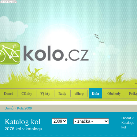
Domů
Články
Výlety
Rady
eShop
Kola
Obchody
Fotk
Domů
»
Kola 2009
Katalog kol
Hledat v
Katalogu
kol:
2076 kol v katalogu