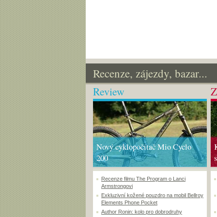
Recenze, zájezdy, bazar...
Review
Z
Nový cyklopočítač Mio Cyclo
200
Recenze filmu The Program o Lanci
Armstrongovi
Exkluzivní kožené pouzdro na mobil Bellroy
Elements Phone Pocket
Author Ronin: kolo pro dobrodruhy