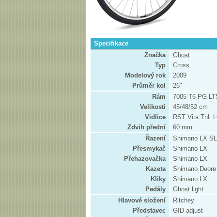
Specifikace
Značka
Ghost
Typ
Cross
Modelový rok
2009
Průměr kol
26"
Rám
7005 T6 PG LT
Velikosti
45/48/52 cm
Vidlice
RST Vita TnL 
Zdvih přední
60 mm
Řazení
Shimano LX SL
Přesmykač
Shimano LX
Přehazovačka
Shimano LX
Kazeta
Shimano Deore
Kliky
Shimano LX
Pedály
Ghost light
Hlavové složení
Ritchey
Představec
GID adjust