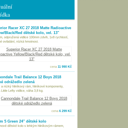
uální
ídka
rior Racer XC 27 2018 Matte Radioactive
ow/Black/Red dětské kolo, vel. 13"
ám, odpružená vidlice 100mm zdvih, 1x8 rychlostí,
é ovládání, nízká hmotnost.
cena
11 990 Kč
ondale Trail Balance 12 Boys 2018
ké odrážedlo zelená
 a nízký hliníkový rám, hliníkové komponenty,
Little Lefty vidlice, váha 3,8 kg.
cena
6 299 Kč
 5 Green 24" dětské kolo
nové dětské kolo s lehkým hliníkovým rámem,