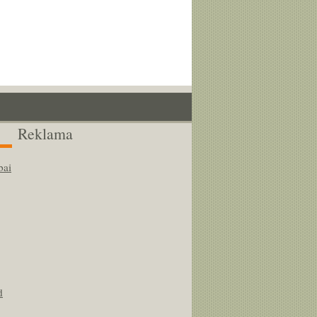
Reklama
bai
d