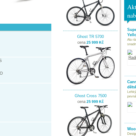
Akt
nab
Supe
Yell
Ghost TR 5700
Alu r
cena
25 999 Kč
snadn
S
LO
Cann
děts
Lehký
Ghost Cross 7500
pevná 
cena
25 999 Kč
Woom
Desig