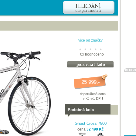
více od značky
0
x
hodnoceno
25 999,-
doporučená cena
v Kč vč. DPH
Podobná kola
Ghost Cross 7900
cena
32 499 Kč