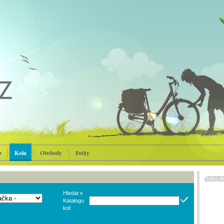
p
Kola
Obchody
Fotky
Hledat v
Katalogu
kol: