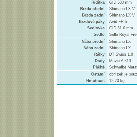
Řidítka
GID 580 mm
Brzda přední
Shimano LX V
Brzda zadní
Shimano LX V
Brzdové páky
Avid FR 5
Sedlovka
GID 31.6 mm
Sedlo
Selle Royal Fr
Nába přední
Shimano LX
Nába zadní
Shimano LX
Ráfky
DT Swiss 1,8
Dráty
Mavic A 319
Pláště
Schwalbe Mara
Ostatní
obr‡zek je pouze
Hmotnost
13.70 kg