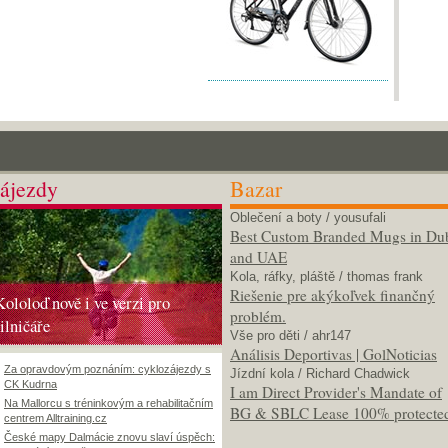
ájezdy
Bazar
Oblečení a boty
/ yousufali
Best Custom Branded Mugs in Du
and UAE
Kola, ráfky, pláště
/ thomas frank
Riešenie pre akýkoľvek finančný
Kololoď nově i ve verzi pro
problém.
silničáře
Vše pro děti
/ ahr147
Análisis Deportivas | GolNoticias
Za opravdovým poznáním: cyklozájezdy s
Jízdní kola
/ Richard Chadwick
CK Kudrna
I am Direct Provider's Mandate of
Na Mallorcu s tréninkovým a rehabilitačním
BG & SBLC Lease 100% protecte
centrem Alltraining.cz
České mapy Dalmácie znovu slaví úspěch: