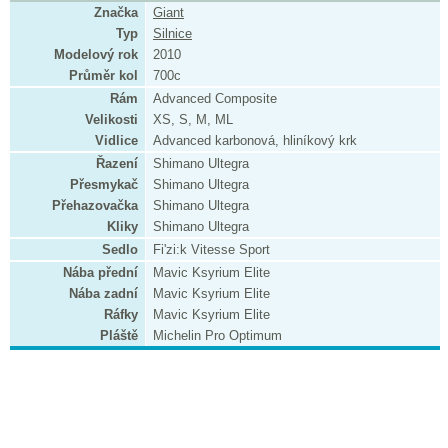
Značka
Giant
Typ
Silnice
Modelový rok
2010
Průměr kol
700c
Rám
Advanced Composite
Velikosti
XS, S, M, ML
Vidlice
Advanced karbonová, hliníkový krk
Řazení
Shimano Ultegra
Přesmykač
Shimano Ultegra
Přehazovačka
Shimano Ultegra
Kliky
Shimano Ultegra
Sedlo
Fi'zi:k Vitesse Sport
Nába přední
Mavic Ksyrium Elite
Nába zadní
Mavic Ksyrium Elite
Ráfky
Mavic Ksyrium Elite
Pláště
Michelin Pro Optimum