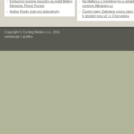
Exkluzivní kožené pouzdro na mobil Bellroy
Na Mallorcu s tréninkovým a rehabi
Elements Phone Pocket
centrem Alltraining.cz
Author Ronin: kolo pro dobrodruhy
České mapy Dalmácie znovu slaví
k dostání jsou už i v Chorvatsku
Copyright © Cycling Media s.r.o., 2011
webdesign
|
grafika