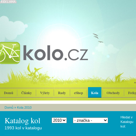
Domů
Články
Výlety
Rady
eShop
Kola
Obchody
Fotk
Domů
»
Kola 2010
Katalog kol
Hledat v
Katalogu
kol:
1993 kol v katalogu