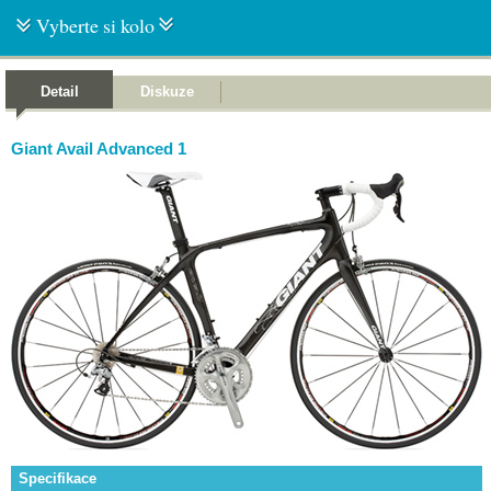
Vyberte si kolo
Detail
Diskuze
Giant Avail Advanced 1
Specifikace