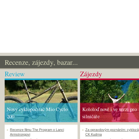
Recenze, zájezdy, bazar...
Review
Zájezdy
Nový cyklopočítač Mio Cyclo
Kololoď nově i ve verzi pro
200
silničáře
Recenze filmu The Program o Lanci
Za opravdovým poznáním: cyklozá
Armstrongovi
CK Kudrna