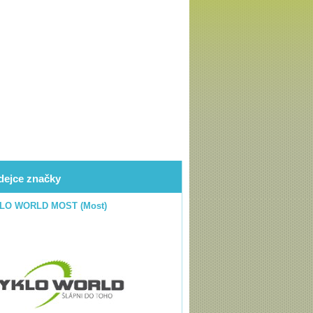
dejce značky
LO WORLD MOST (Most)