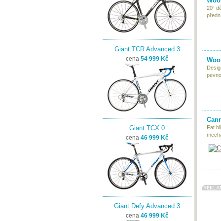
Woom
20“ d
předn
Giant TCR Advanced 3
cena
54 999 Kč
Woom
Desig
pevnou
Cann
Giant TCX 0
Fat bi
mecha
cena
46 999 Kč
Giant Defy Advanced 3
cena
46 999 Kč