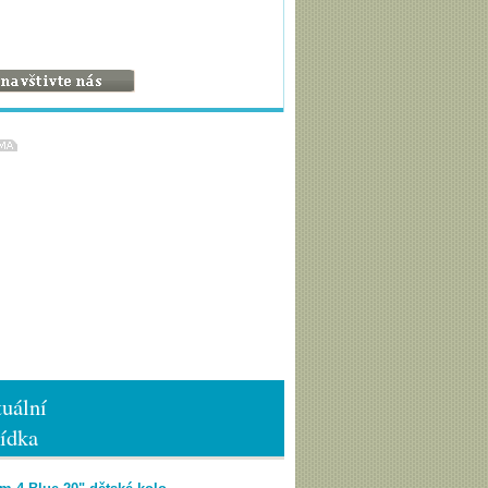
uální
ídka