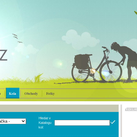
p
Kola
Obchody
Fotky
Hledat v
Katalogu
kol: