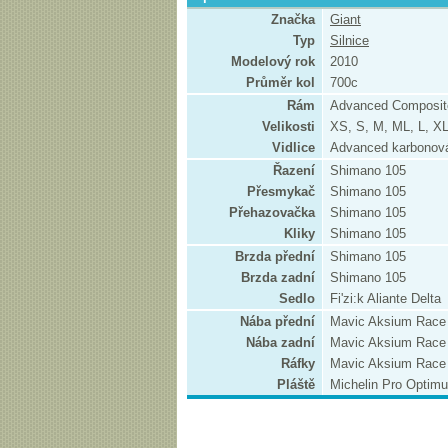
Značka
Giant
Typ
Silnice
Modelový rok
2010
Průměr kol
700c
Rám
Advanced Composit
Velikosti
XS, S, M, ML, L, X
Vidlice
Advanced karbonová,
Řazení
Shimano 105
Přesmykač
Shimano 105
Přehazovačka
Shimano 105
Kliky
Shimano 105
Brzda přední
Shimano 105
Brzda zadní
Shimano 105
Sedlo
Fi'zi:k Aliante Delta
Nába přední
Mavic Aksium Race
Nába zadní
Mavic Aksium Race
Ráfky
Mavic Aksium Race
Pláště
Michelin Pro Optim