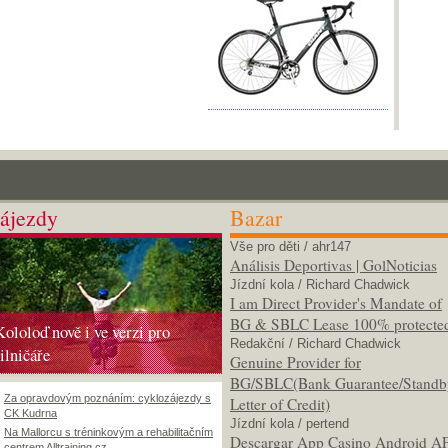
ájezdy
Bazar
Vše pro děti
/ ahr147
Análisis Deportivas | GolNoticias
Jízdní kola
/ Richard Chadwick
I am Direct Provider's Mandate of
BG & SBLC Lease 100% protecte
Kololoď nově i ve verzi pro
Redakční
/ Richard Chadwick
silničáře
Genuine Provider for
BG/SBLC(Bank Guarantee/Standb
Za opravdovým poznáním: cyklozájezdy s
Letter of Credit)
CK Kudrna
Jízdní kola
/ pertend
Na Mallorcu s tréninkovým a rehabilitačním
Descargar App Casino Android A
centrem Alltraining.cz