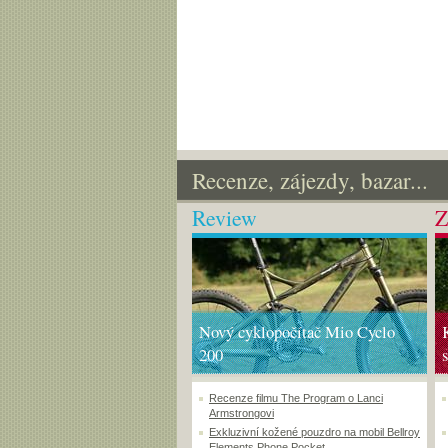
Recenze, zájezdy, bazar...
Review
Z
Nový cyklopočítač Mio Cyclo
200
Recenze filmu The Program o Lanci
Armstrongovi
Exkluzivní kožené pouzdro na mobil Bellroy
Elements Phone Pocket