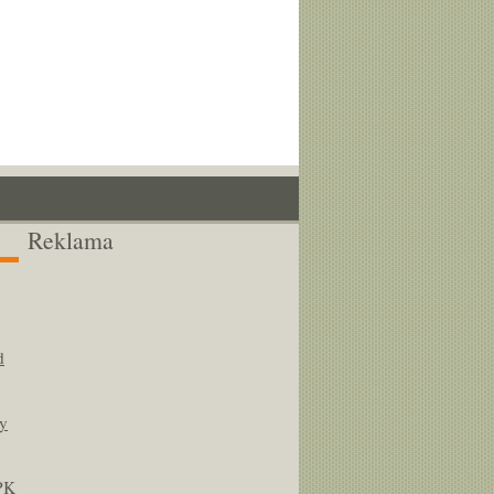
Reklama
d
y
PK