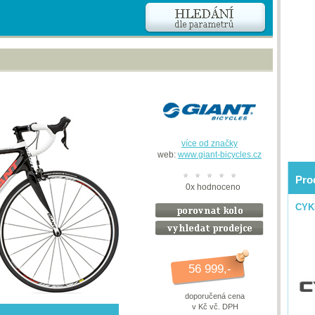
více od značky
web:
www.giant-bicycles.cz
Pro
0
x
hodnoceno
CYK
56 999,-
doporučená cena
v Kč vč. DPH