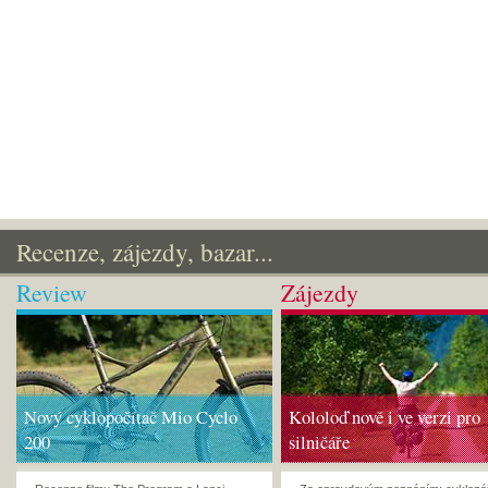
Recenze, zájezdy, bazar...
Review
Zájezdy
Nový cyklopočítač Mio Cyclo
Kololoď nově i ve verzi pro
200
silničáře