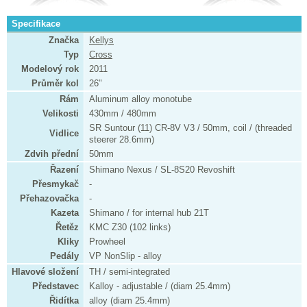
Specifikace
Značka
Kellys
Typ
Cross
Modelový rok
2011
Průměr kol
26"
Rám
Aluminum alloy monotube
Velikosti
430mm / 480mm
SR Suntour (11) CR-8V V3 / 50mm, coil / (threaded
Vidlice
steerer 28.6mm)
Zdvih přední
50mm
Řazení
Shimano Nexus / SL-8S20 Revoshift
Přesmykač
-
Přehazovačka
-
Kazeta
Shimano / for internal hub 21T
Řetěz
KMC Z30 (102 links)
Kliky
Prowheel
Pedály
VP NonSlip - alloy
Hlavové složení
TH / semi-integrated
Představec
Kalloy - adjustable / (diam 25.4mm)
Řidítka
alloy (diam 25.4mm)