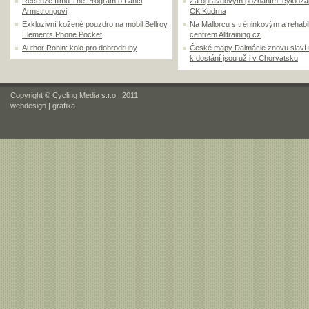
Recenze filmu The Program o Lanci
Za opravdovým poznáním: cyklozá
Armstrongovi
CK Kudrna
Exkluzivní kožené pouzdro na mobil Bellroy
Na Mallorcu s tréninkovým a rehabi
Elements Phone Pocket
centrem Alltraining.cz
Author Ronin: kolo pro dobrodruhy
České mapy Dalmácie znovu slaví
k dostání jsou už i v Chorvatsku
Copyright © Cycling Media s.r.o., 2011
webdesign
|
grafika