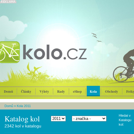
Domů
Články
Výlety
Rady
eShop
Kola
Obchody
Fotk
Domů
»
Kola 2011
Katalog kol
Hledat v
Katalogu
kol:
2342 kol v katalogu