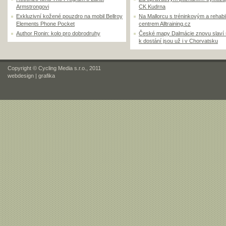
Armstrongovi
CK Kudrna
Exkluzivní kožené pouzdro na mobil Bellroy
Na Mallorcu s tréninkovým a rehabi
Elements Phone Pocket
centrem Alltraining.cz
Author Ronin: kolo pro dobrodruhy
České mapy Dalmácie znovu slaví
k dostání jsou už i v Chorvatsku
Copyright © Cycling Media s.r.o., 2011
webdesign
|
grafika