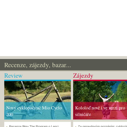
Recenze, zájezdy, bazar...
Review
Zájezdy
Nový cyklopočítač Mio Cyclo
Kololoď nově i ve verzi pro
200
silničáře
Recenze filmu The Program o Lanci
Za opravdovým poznáním: cyklozá