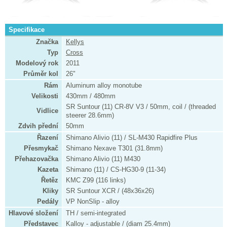
Specifikace
Značka
Kellys
Typ
Cross
Modelový rok
2011
Průměr kol
26"
Rám
Aluminum alloy monotube
Velikosti
430mm / 480mm
SR Suntour (11) CR-8V V3 / 50mm, coil / (threaded
Vidlice
steerer 28.6mm)
Zdvih přední
50mm
Řazení
Shimano Alivio (11) / SL-M430 Rapidfire Plus
Přesmykač
Shimano Nexave T301 (31.8mm)
Přehazovačka
Shimano Alivio (11) M430
Kazeta
Shimano (11) / CS-HG30-9 (11-34)
Řetěz
KMC Z99 (116 links)
Kliky
SR Suntour XCR / (48x36x26)
Pedály
VP NonSlip - alloy
Hlavové složení
TH / semi-integrated
Představec
Kalloy - adjustable / (diam 25.4mm)