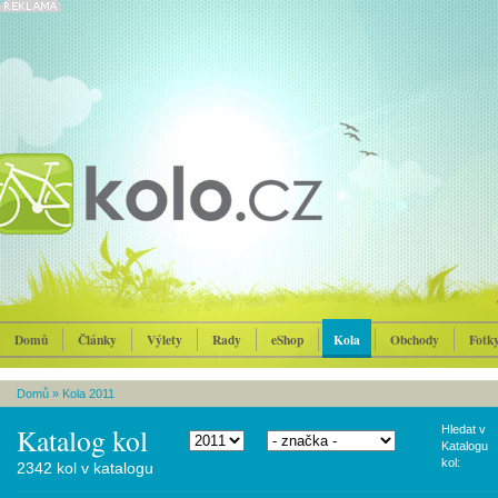
Domů
Články
Výlety
Rady
eShop
Kola
Obchody
Fotk
Domů
»
Kola 2011
Katalog kol
Hledat v
Katalogu
kol:
2342 kol v katalogu