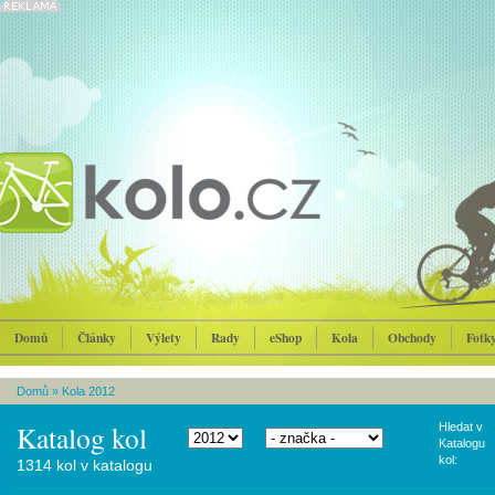
Domů
Články
Výlety
Rady
eShop
Kola
Obchody
Fotk
Domů
»
Kola 2012
Katalog kol
Hledat v
Katalogu
kol:
1314 kol v katalogu