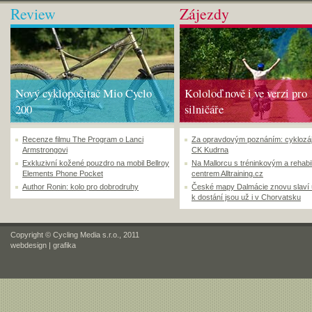
Review
Zájezdy
Nový cyklopočítač Mio Cyclo
Kololoď nově i ve verzi pro
200
silničáře
Recenze filmu The Program o Lanci
Za opravdovým poznáním: cyklozá
Armstrongovi
CK Kudrna
Exkluzivní kožené pouzdro na mobil Bellroy
Na Mallorcu s tréninkovým a rehabi
Elements Phone Pocket
centrem Alltraining.cz
Author Ronin: kolo pro dobrodruhy
České mapy Dalmácie znovu slaví
k dostání jsou už i v Chorvatsku
Copyright © Cycling Media s.r.o., 2011
webdesign
|
grafika