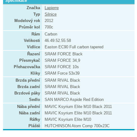
Specifikace
Značka
Lapierre
Typ
Silnice
Modelový rok
2012
Průměr kol
700c
Rám
Carbon
Velikosti
46.49.52.55.58
Vidlice
Easton EC90 Full carbon tapered
Řazení
SRAM FORCE Black
Přesmykač
SRAM FORCE 34,9
Přehazovačka
SRAM FORCE 10s
Kliky
SRAM Force 53x39
Brzda přední
SRAM RIVAL Black
Brzda zadní
SRAM RIVAL Black
Brzdové páky
SRAM RIVAL Black
Sedlo
SAN MARCO Aspide Red Edition
Nába přední
MAVIC Ksyrium Elite M10 Black 2011
Nába zadní
MAVIC Ksyrium Elite M10 Black 2011
Ráfky
MAVIC Ksyrium Elite M10
Pláště
HUTCHINSON Atom Comp 700x23C