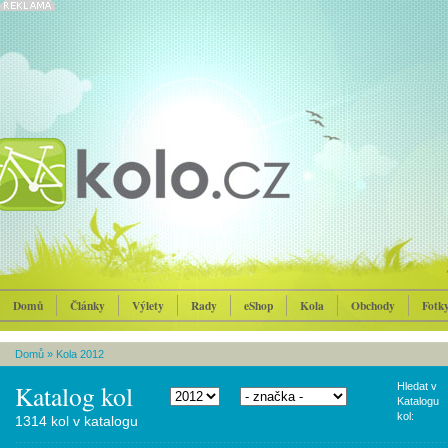
Domů
Články
Výlety
Rady
eShop
Kola
Obchody
Fotk
Domů
»
Kola 2012
Katalog kol
Hledat v
Katalogu
kol:
1314 kol v katalogu