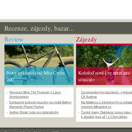
Recenze, zájezdy, bazar...
Review
Zájezdy
Nový cyklopočítač Mio Cyclo
Kololoď nově i ve verzi pro
200
silničáře
Recenze filmu The Program o Lanci
Za opravdovým poznáním: cyklozá
Armstrongovi
CK Kudrna
Exkluzivní kožené pouzdro na mobil Bellroy
Na Mallorcu s tréninkovým a rehabi
Elements Phone Pocket
centrem Alltraining.cz
Author Ronin: kolo pro dobrodruhy
České mapy Dalmácie znovu slaví
k dostání jsou už i v Chorvatsku