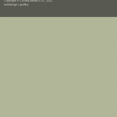
Copyright © Cycling Media s.r.o., 2011
webdesign
|
grafika