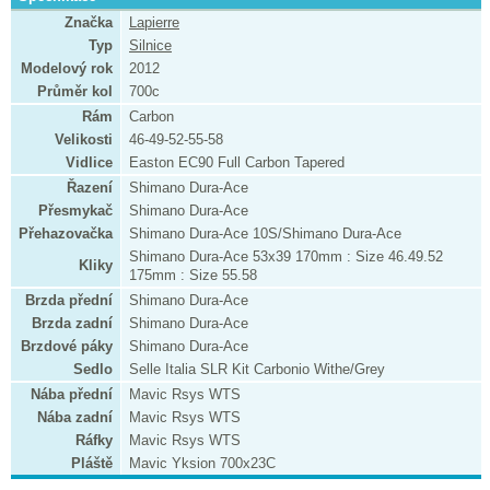
Značka
Lapierre
Typ
Silnice
Modelový rok
2012
Průměr kol
700c
Rám
Carbon
Velikosti
46-49-52-55-58
Vidlice
Easton EC90 Full Carbon Tapered
Řazení
Shimano Dura-Ace
Přesmykač
Shimano Dura-Ace
Přehazovačka
Shimano Dura-Ace 10S/Shimano Dura-Ace
Shimano Dura-Ace 53x39 170mm : Size 46.49.52
Kliky
175mm : Size 55.58
Brzda přední
Shimano Dura-Ace
Brzda zadní
Shimano Dura-Ace
Brzdové páky
Shimano Dura-Ace
Sedlo
Selle Italia SLR Kit Carbonio Withe/Grey
Nába přední
Mavic Rsys WTS
Nába zadní
Mavic Rsys WTS
Ráfky
Mavic Rsys WTS
Pláště
Mavic Yksion 700x23C