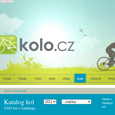
Domů
Články
Výlety
Rady
eShop
Kola
Obchody
Fotk
Domů
»
Kola 2011
Katalog kol
Hledat v
Katalogu
kol:
2342 kol v katalogu