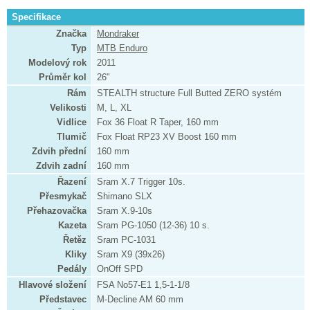
Specifikace
Značka
Mondraker
Typ
MTB Enduro
Modelový rok
2011
Průměr kol
26"
Rám
STEALTH structure Full Butted ZERO systém
Velikosti
M, L, XL
Vidlice
Fox 36 Float R Taper, 160 mm
Tlumič
Fox Float RP23 XV Boost 160 mm
Zdvih přední
160 mm
Zdvih zadní
160 mm
Řazení
Sram X.7 Trigger 10s.
Přesmykač
Shimano SLX
Přehazovačka
Sram X.9-10s
Kazeta
Sram PG-1050 (12-36) 10 s.
Řetěz
Sram PC-1031
Kliky
Sram X9 (39x26)
Pedály
OnOff SPD
Hlavové složení
FSA No57-E1 1,5-1-1/8
Představec
M-Decline AM 60 mm