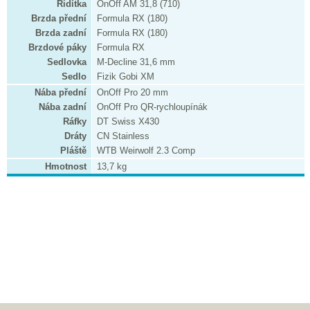
Řidítka
OnOff AM 31,8 (710)
Brzda přední
Formula RX (180)
Brzda zadní
Formula RX (180)
Brzdové páky
Formula RX
Sedlovka
M-Decline 31,6 mm
Sedlo
Fizik Gobi XM
Nába přední
OnOff Pro 20 mm
Nába zadní
OnOff Pro QR-rychloupínák
Ráfky
DT Swiss X430
Dráty
CN Stainless
Pláště
WTB Weirwolf 2.3 Comp
Hmotnost
13,7 kg