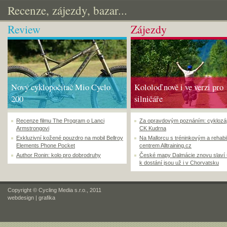
Recenze, zájezdy, bazar...
Review
Zájezdy
Nový cyklopočítač Mio Cyclo
Kololoď nově i ve verzi pro
200
silničáře
Recenze filmu The Program o Lanci
Za opravdovým poznáním: cyklozá
Armstrongovi
CK Kudrna
Exkluzivní kožené pouzdro na mobil Bellroy
Na Mallorcu s tréninkovým a rehabi
Elements Phone Pocket
centrem Alltraining.cz
Author Ronin: kolo pro dobrodruhy
České mapy Dalmácie znovu slaví
k dostání jsou už i v Chorvatsku
Copyright © Cycling Media s.r.o., 2011
webdesign
|
grafika