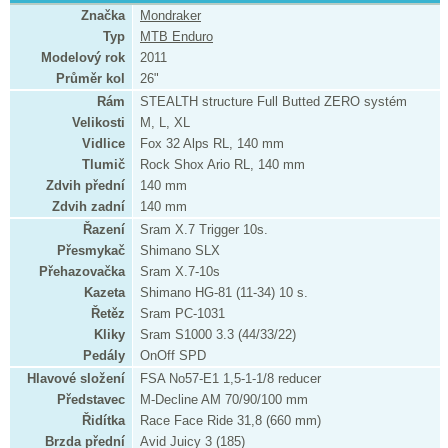
Značka
Mondraker
Typ
MTB Enduro
Modelový rok
2011
Průměr kol
26"
Rám
STEALTH structure Full Butted ZERO systém
Velikosti
M, L, XL
Vidlice
Fox 32 Alps RL, 140 mm
Tlumič
Rock Shox Ario RL, 140 mm
Zdvih přední
140 mm
Zdvih zadní
140 mm
Řazení
Sram X.7 Trigger 10s.
Přesmykač
Shimano SLX
Přehazovačka
Sram X.7-10s
Kazeta
Shimano HG-81 (11-34) 10 s.
Řetěz
Sram PC-1031
Kliky
Sram S1000 3.3 (44/33/22)
Pedály
OnOff SPD
Hlavové složení
FSA No57-E1 1,5-1-1/8 reducer
Představec
M-Decline AM 70/90/100 mm
Řidítka
Race Face Ride 31,8 (660 mm)
Brzda přední
Avid Juicy 3 (185)