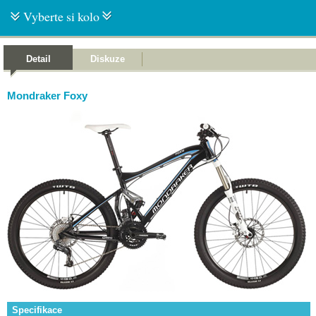
Vyberte si kolo
Detail
Diskuze
Mondraker Foxy
Specifikace