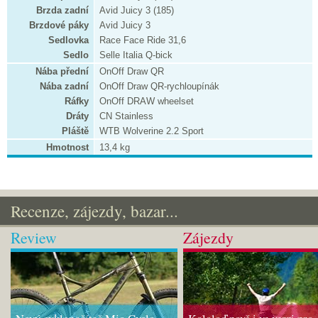
Brzda zadní
Avid Juicy 3 (185)
Brzdové páky
Avid Juicy 3
Sedlovka
Race Face Ride 31,6
Sedlo
Selle Italia Q-bick
Nába přední
OnOff Draw QR
Nába zadní
OnOff Draw QR-rychloupínák
Ráfky
OnOff DRAW wheelset
Dráty
CN Stainless
Pláště
WTB Wolverine 2.2 Sport
Hmotnost
13,4 kg
Recenze, zájezdy, bazar...
Review
Zájezdy