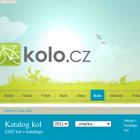
Domů
Články
Výlety
Rady
eShop
Kola
Obchody
Fotk
Domů
»
Kola 2011
Katalog kol
Hledat v
Katalogu
kol:
2342 kol v katalogu