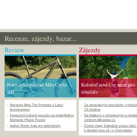
Recenze, zájezdy, bazar...
Review
Zájezdy
Nový cyklopočítač Mio Cyclo
Kololoď nově i ve verzi pro
200
silničáře
Recenze filmu The Program o Lanci
Za opravdovým poznáním: cyklozá
Armstrongovi
CK Kudrna
Exkluzivní kožené pouzdro na mobil Bellroy
Na Mallorcu s tréninkovým a rehabi
Elements Phone Pocket
centrem Alltraining.cz
Author Ronin: kolo pro dobrodruhy
České mapy Dalmácie znovu slaví
k dostání jsou už i v Chorvatsku