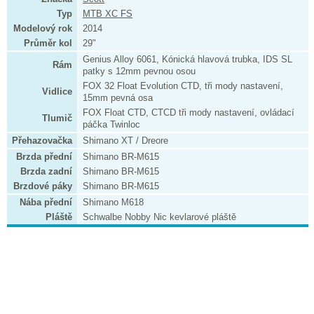
Typ
MTB XC FS
Modelový rok
2014
Průměr kol
29"
Genius Alloy 6061, Kónická hlavová trubka, IDS SL
Rám
patky s 12mm pevnou osou
FOX 32 Float Evolution CTD, tři mody nastavení,
Vidlice
15mm pevná osa
FOX Float CTD, CTCD tři mody nastavení, ovládací
Tlumič
páčka Twinloc
Přehazovačka
Shimano XT / Dreore
Brzda přední
Shimano BR-M615
Brzda zadní
Shimano BR-M615
Brzdové páky
Shimano BR-M615
Nába přední
Shimano M618
Pláště
Schwalbe Nobby Nic kevlarové pláště