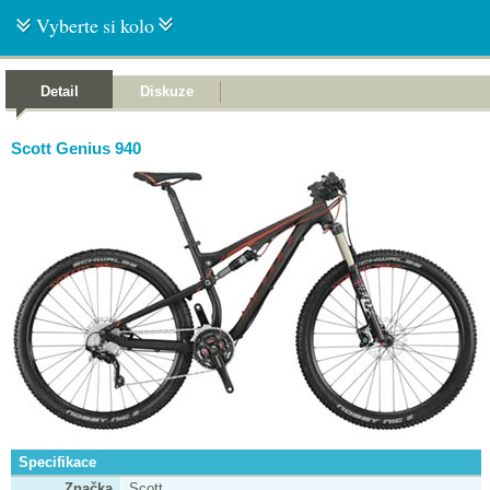
Vyberte si kolo
Detail
Diskuze
Scott Genius 940
Specifikace
Značka
Scott