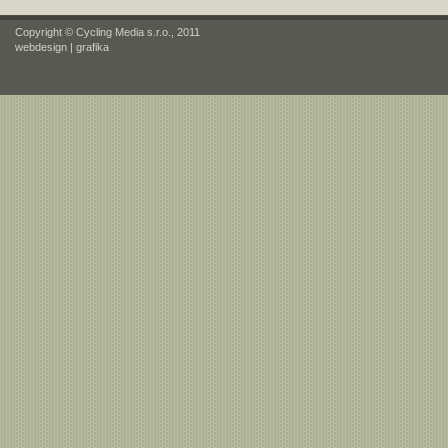
Copyright © Cycling Media s.r.o., 2011
webdesign
|
grafika