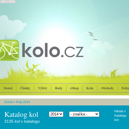
Domů
Články
Výlety
Rady
eShop
Kola
Obchody
Fotk
Domů
»
Kola 2014
Katalog kol
Hledat v
Katalogu
kol:
3135 kol v katalogu