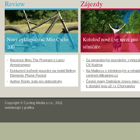
Review
Zájezdy
Nový cyklopočítač Mio Cyclo
Kololoď nově i ve verzi pro
200
silničáře
Recenze filmu The Program o Lanci
Za opravdovým poznáním: cyklozá
Armstrongovi
CK Kudrna
Exkluzivní kožené pouzdro na mobil Bellroy
Na Mallorcu s tréninkovým a rehabi
Elements Phone Pocket
centrem Alltraining.cz
Author Ronin: kolo pro dobrodruhy
České mapy Dalmácie znovu slaví
k dostání jsou už i v Chorvatsku
Copyright © Cycling Media s.r.o., 2011
webdesign
|
grafika