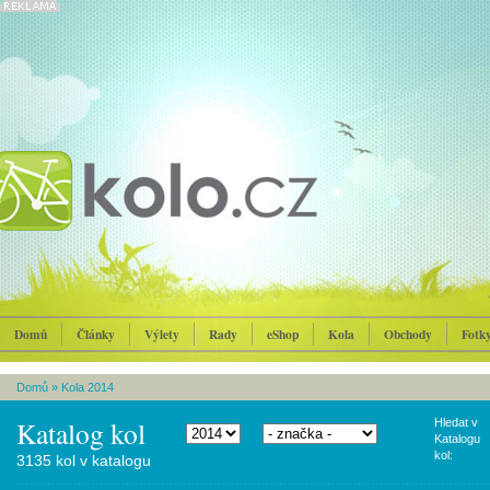
Domů
Články
Výlety
Rady
eShop
Kola
Obchody
Fotk
Domů
»
Kola 2014
Katalog kol
Hledat v
Katalogu
kol:
3135 kol v katalogu