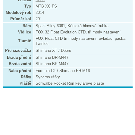
Typ
MTB XC FS
Modelový rok
2014
Průměr kol
29"
Rám
Spark Alloy 6061, Kónická hlavová trubka
Vidlice
FOX 32 Float Evolution CTD, tři mody nastavení
FOX Float CTD tři mody nastavení, ovládací páčka
Tlumič
Twinloc
Přehazovačka
Shimano XT / Deore
Brzda přední
Shimano BR-M447
Brzda zadní
Shimano BR-M447
Nába přední
Formula CL / Shimano FH-M16
Ráfky
Syncros ráfky
Pláště
Schwalbe Rocket Ron kevlarové pláště