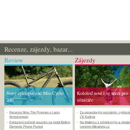
Recenze, zájezdy, bazar...
Review
Zájezdy
Nový cyklopočítač Mio Cyclo
Kololoď nově i ve verzi pro
200
silničáře
Recenze filmu The Program o Lanci
Za opravdovým poznáním: cyklozá
Armstrongovi
CK Kudrna
Exkluzivní kožené pouzdro na mobil Bellroy
Na Mallorcu s tréninkovým a rehabi
Elements Phone Pocket
centrem Alltraining.cz