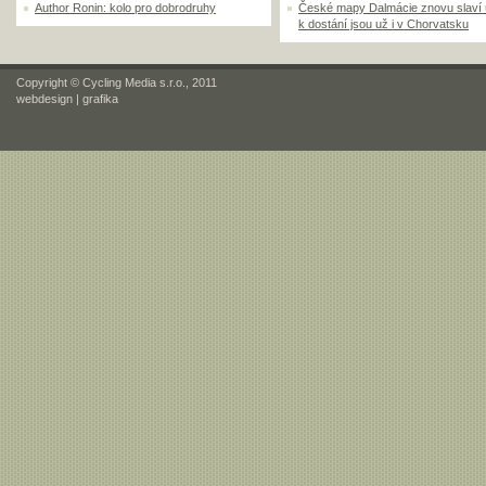
Author Ronin: kolo pro dobrodruhy
České mapy Dalmácie znovu slaví
k dostání jsou už i v Chorvatsku
Copyright © Cycling Media s.r.o., 2011
webdesign
|
grafika