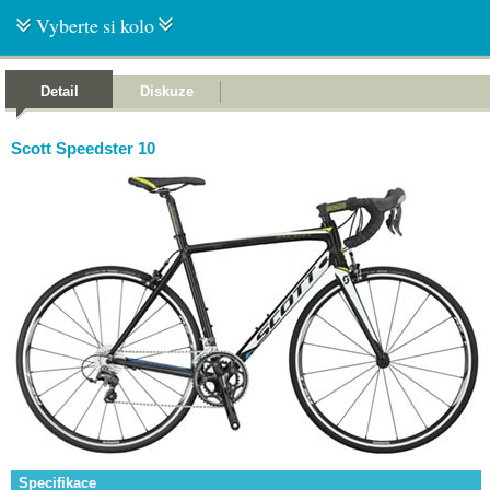
Vyberte si kolo
Detail
Diskuze
Scott Speedster 10
Specifikace