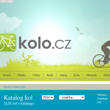
Domů
Články
Výlety
Rady
eShop
Kola
Obchody
Fotk
Domů
»
Kola 2014
Katalog kol
Hledat v
Katalogu
kol:
3135 kol v katalogu