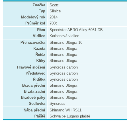
Značka
Scott
Typ
Silnice
Modelový rok
2014
Průměr kol
700c
Rám
Speedster AERO Alloy 6061 DB
Vidlice
Karbonová vidlice
Přehazovačka
Shimano Ultegra 10
Kazeta
Shimano Ultegra
Řetěz
Shimano Ultegra
Kliky
Shimano Ultegra
Hlavové složení
Syncross carbon
Představec
Syncross carbon
Řidítka
Syncross carbon
Brzda přední
Shimano Ultegra
Brzda zadní
Shimano Ultegra
Brzdové páky
Shimano Ultegra
Sedlovka
Syncross
Nába přední
Shimano WH RS11
Pláště
Schwalbe Lugano pláště