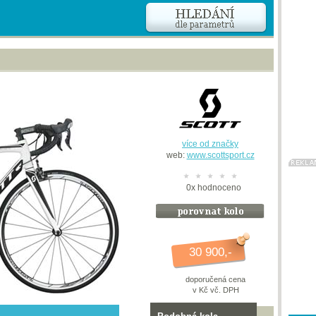
více od značky
web:
www.scottsport.cz
0
x
hodnoceno
30 900,-
doporučená cena
v Kč vč. DPH