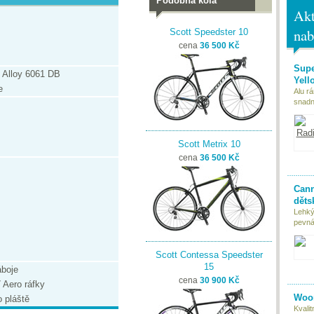
Podobná kola
Akt
nab
Scott Speedster 10
cena
36 500 Kč
Supe
 Alloy 6061 DB
Yell
e
Alu r
snadn
Scott Metrix 10
cena
36 500 Kč
Cann
děts
Lehký
pevná 
Scott Contessa Speedster
15
boje
cena
30 900 Kč
 Aero ráfky
Woom
 pláště
Kvali