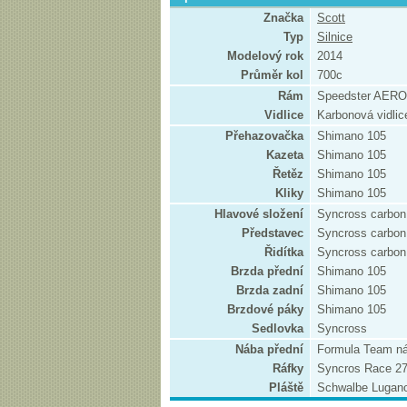
Značka
Scott
Typ
Silnice
Modelový rok
2014
Průměr kol
700c
Rám
Speedster AERO
Vidlice
Karbonová vidlic
Přehazovačka
Shimano 105
Kazeta
Shimano 105
Řetěz
Shimano 105
Kliky
Shimano 105
Hlavové složení
Syncross carbon
Představec
Syncross carbon
Řidítka
Syncross carbon
Brzda přední
Shimano 105
Brzda zadní
Shimano 105
Brzdové páky
Shimano 105
Sedlovka
Syncross
Nába přední
Formula Team ná
Ráfky
Syncros Race 27
Pláště
Schwalbe Lugano