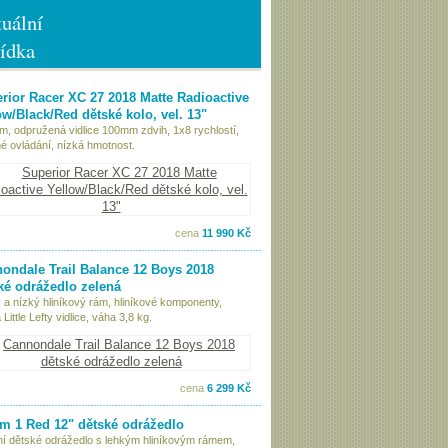
uální
ídka
rior Racer XC 27 2018 Matte Radioactive
ow/Black/Red dětské kolo, vel. 13"
ám, odpružená vidlice 100mm zdvih, 1x8 rychlostí,
é ovládání, nízká hmotnost.
cena
11 990 Kč
ondale Trail Balance 12 Boys 2018
ké odrážedlo zelená
 a nízký hliníkový rám, hliníkové komponenty,
Little Lefty vidlice, váha 3,8 kg.
cena
6 299 Kč
 1 Red 12" dětské odrážedlo
tní dětské odrážedlo s lehkým hliníkovým rámem,