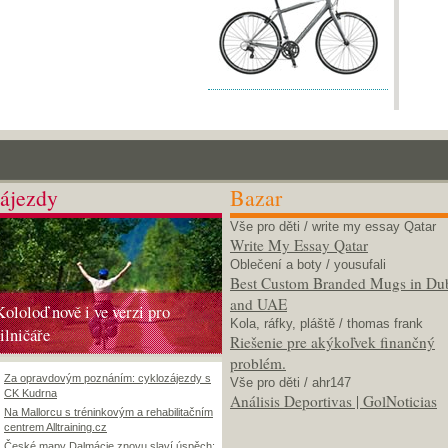
ájezdy
Bazar
Vše pro děti
/ write my essay Qatar
Write My Essay Qatar
Oblečení a boty
/ yousufali
Best Custom Branded Mugs in Du
and UAE
Kololoď nově i ve verzi pro
Kola, ráfky, pláště
/ thomas frank
silničáře
Riešenie pre akýkoľvek finančný
problém.
Za opravdovým poznáním: cyklozájezdy s
Vše pro děti
/ ahr147
CK Kudrna
Análisis Deportivas | GolNoticias
Na Mallorcu s tréninkovým a rehabilitačním
centrem Alltraining.cz
České mapy Dalmácie znovu slaví úspěch: