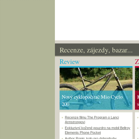
Recenze, zájezdy, bazar...
Review
Z
Nový cyklopočítač Mio Cyclo
200
Recenze filmu The Program o Lanci
Armstrongovi
Exkluzivní kožené pouzdro na mobil Bellroy
Elements Phone Pocket
Author Ronin: kolo pro dobrodruhy