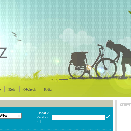
p
Kola
Obchody
Fotky
Hledat v
Katalogu
kol: