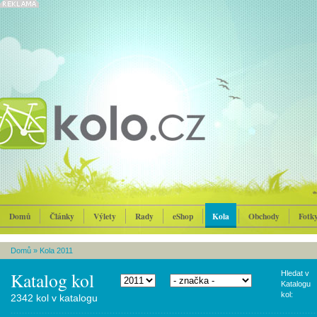
Domů
Články
Výlety
Rady
eShop
Kola
Obchody
Fotk
Domů
»
Kola 2011
Katalog kol
Hledat v
Katalogu
kol:
2342 kol v katalogu