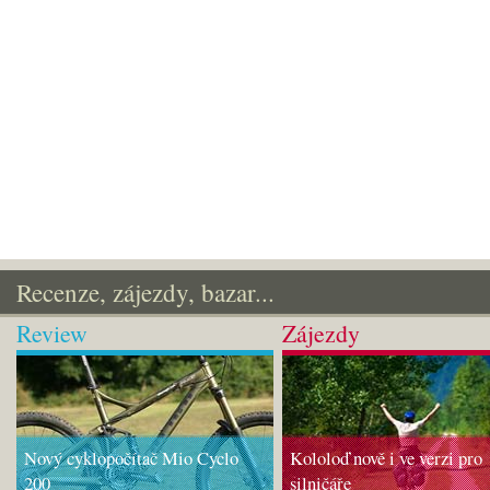
Recenze, zájezdy, bazar...
Review
Zájezdy
Nový cyklopočítač Mio Cyclo
Kololoď nově i ve verzi pro
200
silničáře