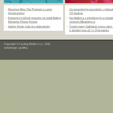
Recenze filmu The Program o Lanci
Za opravdovým poznáním: cyklozá
Armstrongovi
CK Kudrna
Exkluzivní kožené pouzdro na mobil Bellroy
Na Mallorcu s tréninkovým a rehabi
Elements Phone Pocket
centrem Alltraining.cz
Author Ronin: kolo pro dobrodruhy
České mapy Dalmácie znovu slaví
k dostání jsou už i v Chorvatsku
Copyright © Cycling Media s.r.o., 2011
webdesign
|
grafika