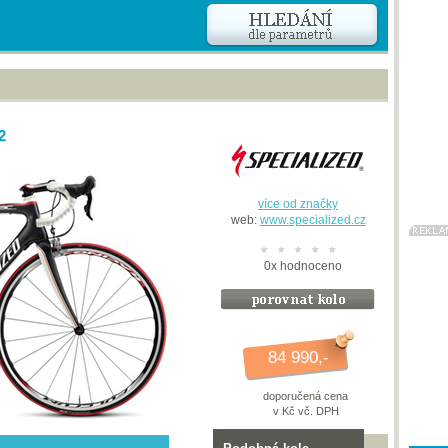
2
více od značky
web:
www.specialized.cz
0
x
hodnoceno
84 990,-
doporučená cena
v Kč vč. DPH