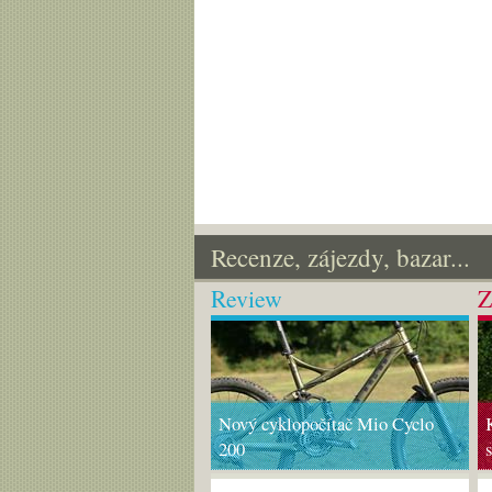
Recenze, zájezdy, bazar...
Review
Z
Nový cyklopočítač Mio Cyclo
200