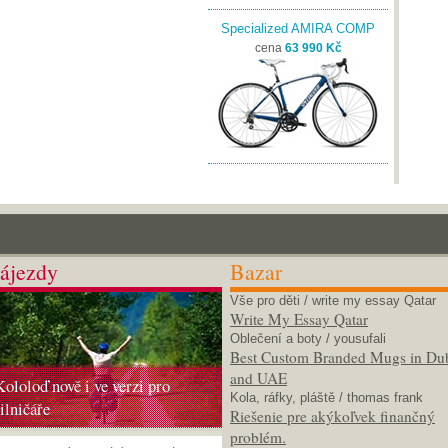
Specialized AMIRA COMP
cena
63 990 Kč
ájezdy
Bazar
Vše pro děti
/ write my essay Qatar
Write My Essay Qatar
Oblečení a boty
/ yousufali
Best Custom Branded Mugs in Du
and UAE
Kololoď nově i ve verzi pro
Kola, ráfky, pláště
/ thomas frank
silničáře
Riešenie pre akýkoľvek finančný
problém.