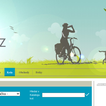
p
Kola
Obchody
Fotky
Hledat v
Katalogu
kol: