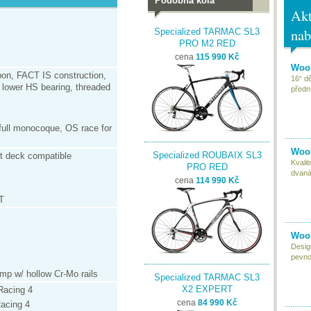
Podobná kola
Akt
nab
Specialized TARMAC SL3
PRO M2 RED
cena
115 990 Kč
Woom
on, FACT IS construction,
16“ d
 lower HS bearing, threaded
předn
full monocoque, OS race for
Woom
Specialized ROUBAIX SL3
ht deck compatible
Kvali
PRO RED
dvaná
cena
114 990 Kč
T
Woom
Desig
pevnou
p w/ hollow Cr-Mo rails
Specialized TARMAC SL3
X2 EXPERT
acing 4
cena
84 990 Kč
acing 4