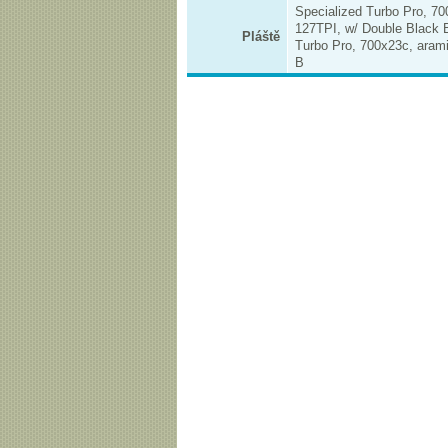
Specialized Turbo Pro, 70
127TPI, w/ Double Black B
Pláště
Turbo Pro, 700x23c, aram
B