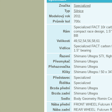
Značka
Specialized
Typ
Silnice
Modelový rok
2011
Průměr kol
700c
Specialized FACT 10r carb
Rám
compact race design, 1.5"
BB
Velikosti
49,52,54,56,58,61
Specialized FACT carbon 
Vidlice
1.5" bearing
Řazení
Shimano Ultegra STI, flig
Přesmykač
Shimano Ultegra
Přehazovačka
Shimano Ultegra
Kliky
Shimano Ultegra / 50 x 34
Představec
Specialized
Řidítka
Specialized
Brzda přední
Shimano Ultegra
Brzda zadní
Shimano Ultegra
Sedlo
Body Geometry Romin Com
Nába přední
FRONT WHEEL:Fulcrum R
Nába zadní
REAR WHEEL: Fulcrum R