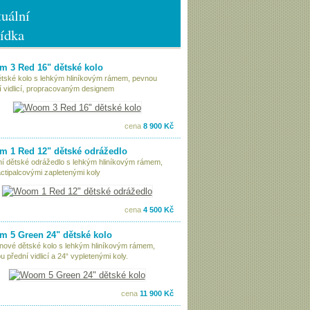
uální
ídka
 3 Red 16" dětské kolo
ětské kolo s lehkým hliníkovým rámem, pevnou
í vidlicí, propracovaným designem
cena
8 900 Kč
 1 Red 12" dětské odrážedlo
tní dětské odrážedlo s lehkým hliníkovým rámem,
ctipalcovými zapletenými koly
cena
4 500 Kč
 5 Green 24" dětské kolo
nové dětské kolo s lehkým hliníkovým rámem,
 přední vidlicí a 24“ vypletenými koly.
cena
11 900 Kč