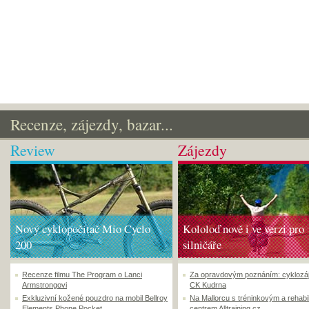
Recenze, zájezdy, bazar...
Review
Zájezdy
Nový cyklopočítač Mio Cyclo
Kololoď nově i ve verzi pro
200
silničáře
Recenze filmu The Program o Lanci
Za opravdovým poznáním: cyklozá
Armstrongovi
CK Kudrna
Exkluzivní kožené pouzdro na mobil Bellroy
Na Mallorcu s tréninkovým a rehabi
Elements Phone Pocket
centrem Alltraining.cz