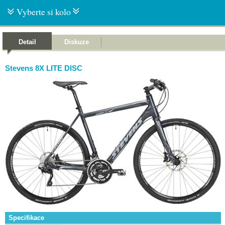
Vyberte si kolo
Detail
Diskuze
Stevens 8X LITE DISC
Specifikace