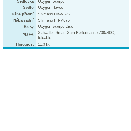
Sedlovka
Oxygen Scorpo
Sedlo
Oxygen Havoc
Nába přední
Shimano HB-M675
Nába zadní
Shimano FH-M675
Ráfky
Oxygen Scorpo Disc
Schwalbe Smart Sam Performance 700x40C,
Pláště
foldable
Hmotnost
11,3 kg