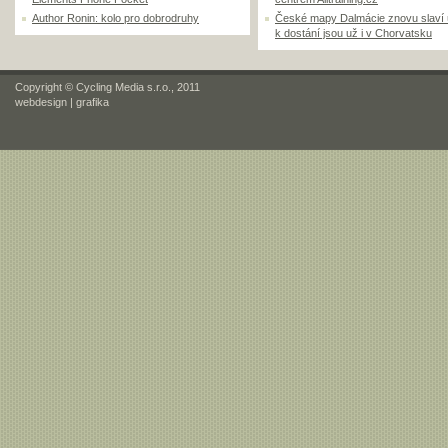
Author Ronin: kolo pro dobrodruhy
České mapy Dalmácie znovu slaví
k dostání jsou už i v Chorvatsku
Copyright © Cycling Media s.r.o., 2011
webdesign
|
grafika