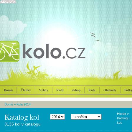
Domů
Články
Výlety
Rady
eShop
Kola
Obchody
Fotk
Domů
»
Kola 2014
Katalog kol
Hledat v
Katalogu
kol:
3135 kol v katalogu