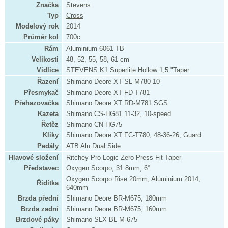
Značka
Stevens
Typ
Cross
Modelový rok
2014
Průměr kol
700c
Rám
Aluminium 6061 TB
Velikosti
48, 52, 55, 58, 61 cm
Vidlice
STEVENS K1 Superlite Hollow 1,5 "Taper
Řazení
Shimano Deore XT SL-M780-10
Přesmykač
Shimano Deore XT FD-T781
Přehazovačka
Shimano Deore XT RD-M781 SGS
Kazeta
Shimano CS-HG81 11-32, 10-speed
Řetěz
Shimano CN-HG75
Kliky
Shimano Deore XT FC-T780, 48-36-26, Guard
Pedály
ATB Alu Dual Side
Hlavové složení
Ritchey Pro Logic Zero Press Fit Taper
Představec
Oxygen Scorpo, 31.8mm, 6°
Oxygen Scorpo Rise 20mm, Aluminium 2014,
Řidítka
640mm
Brzda přední
Shimano Deore BR-M675, 180mm
Brzda zadní
Shimano Deore BR-M675, 160mm
Brzdové páky
Shimano SLX BL-M-675