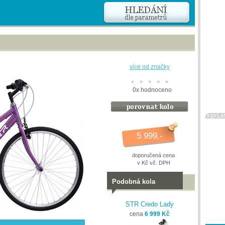
více od značky
0
x
hodnoceno
5 999,-
doporučená cena
v Kč vč. DPH
Podobná kola
STR Credo Lady
cena
6 999 Kč