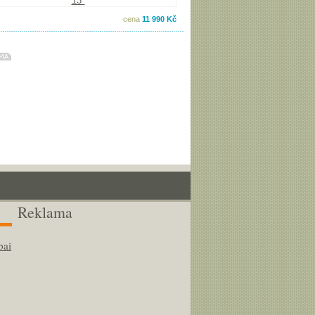
cena
11 990 Kč
Reklama
bai