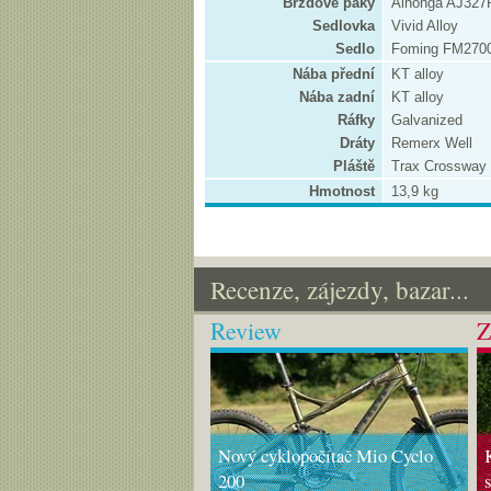
Brzdové páky
Alhonga AJ32
Sedlovka
Vivid Alloy
Sedlo
Foming FM270
Nába přední
KT alloy
Nába zadní
KT alloy
Ráfky
Galvanized
Dráty
Remerx Well
Pláště
Trax Crossway
Hmotnost
13,9 kg
Recenze, zájezdy, bazar...
Review
Z
Nový cyklopočítač Mio Cyclo
200