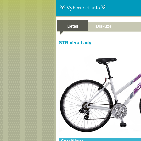
Vyberte si kolo
Detail
Diskuze
STR Vera Lady