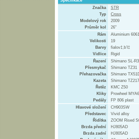
Specifikace
Značka
STR
Typ
Cross
Modelový rok
2009
Průměr kol
26"
Rám
Aluminium 606
Velikosti
19
Barvy
fialov‡,b’l‡
Vidlice
Rigid
Řazení
Shimano SL-R35
Přesmykač
Shimano TZ31
Přehazovačka
Shimano TX51
Kazeta
Shimano TZ217
Řetěz
KMC Z50
Kliky
Prowheel MYA6
Pedály
FP 806 plast
Hlavové složení
CH903SW
Představec
Vivid alloy
Řidítka
ZOOM Rised St
Brzda přední
HJ805AD
Brzda zadní
HJ805AD