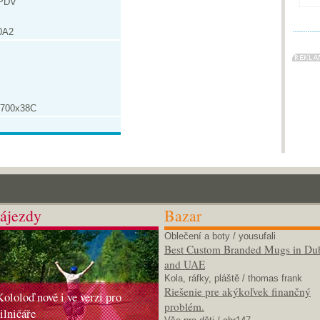
7PDV
0A2
 700x38C
ájezdy
Bazar
Oblečení a boty
/ yousufali
Best Custom Branded Mugs in Du
and UAE
Kola, ráfky, pláště
/ thomas frank
Riešenie pre akýkoľvek finančný
Kololoď nově i ve verzi pro
problém.
silničáře