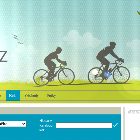
p
Kola
Obchody
Fotky
Hledat v
Katalogu
kol: