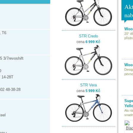
Akt
nab
Woom
1 T6
20“ d
STR Credo
předn
cena
6 999 Kč
 3/7revoshift
Woom
Desig
D
pevnou
 14-28T
STR Vera
02 48-38-28
cena
5 999 Kč
Supe
Yell
Alu r
eel
snadn