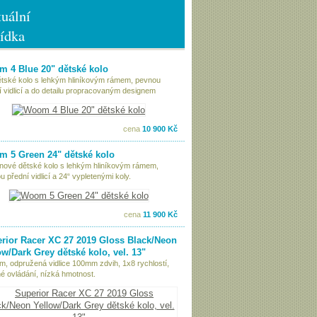
uální
ídka
 4 Blue 20" dětské kolo
ětské kolo s lehkým hliníkovým rámem, pevnou
í vidlicí a do detailu propracovaným designem
cena
10 900 Kč
 5 Green 24" dětské kolo
nové dětské kolo s lehkým hliníkovým rámem,
 přední vidlicí a 24“ vypletenými koly.
cena
11 900 Kč
rior Racer XC 27 2019 Gloss Black/Neon
ow/Dark Grey dětské kolo, vel. 13"
ám, odpružená vidlice 100mm zdvih, 1x8 rychlostí,
é ovládání, nízká hmotnost.