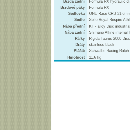
Brzda zadní
Formula RX hydraulic d
Brzdové páky
Formula RX
Sedlovka
ONE Race CRB 31.6m
Sedlo
Selle Royal Respiro Athl
Nába přední
KT - alloy Disc industri
Nába zadní
Shimano Alfine internal 
Ráfky
Rigida Taurus 2000 Disc
Dráty
stainless black
Pláště
Schwalbe Racing Ralph
Hmotnost
11,6 kg