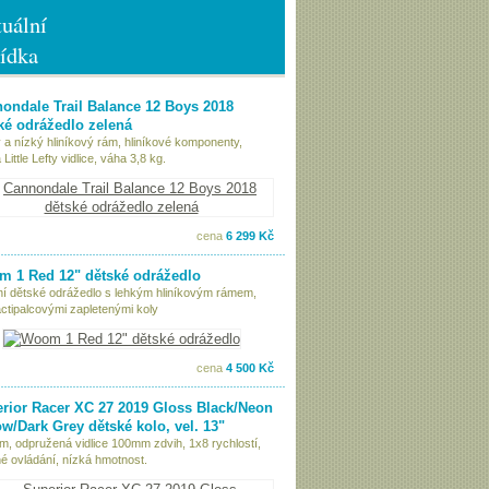
uální
ídka
ondale Trail Balance 12 Boys 2018
ké odrážedlo zelená
 a nízký hliníkový rám, hliníkové komponenty,
Little Lefty vidlice, váha 3,8 kg.
cena
6 299 Kč
 1 Red 12" dětské odrážedlo
tní dětské odrážedlo s lehkým hliníkovým rámem,
ctipalcovými zapletenými koly
cena
4 500 Kč
rior Racer XC 27 2019 Gloss Black/Neon
ow/Dark Grey dětské kolo, vel. 13"
ám, odpružená vidlice 100mm zdvih, 1x8 rychlostí,
é ovládání, nízká hmotnost.