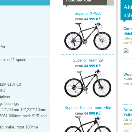
Podobná kola
Akt
nab
Superior XP930
cena
44 999 Kč
Cann
děts
Lehký
pevná 
Air
re plus 11 speed
Superior Team 29
cena
44 999 Kč
Woom
Kvali
dvaná
1M-113T-10
 BC
ipless
ge bearings
Superior Racing Team Elite
m 17"/90mm 19",21"/110mm
Supe
cena
44 999 Kč
Yell
6061 660mm back 9°/Rised
Alu r
snadn
isc brake, rotor 160mm