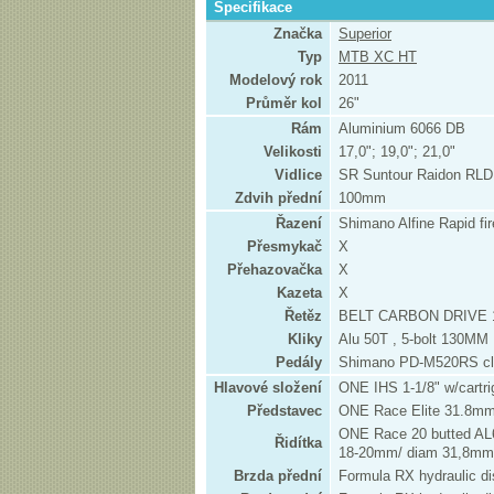
Specifikace
Značka
Superior
Typ
MTB XC HT
Modelový rok
2011
Průměr kol
26"
Rám
Aluminium 6066 DB
Velikosti
17,0"; 19,0"; 21,0"
Vidlice
SR Suntour Raidon RLD 
Zdvih přední
100mm
Řazení
Shimano Alfine Rapid fi
Přesmykač
X
Přehazovačka
X
Kazeta
X
Řetěz
BELT CARBON DRIVE 1
Kliky
Alu 50T , 5-bolt 130MM
Pedály
Shimano PD-M520RS cl
Hlavové složení
ONE IHS 1-1/8" w/cartri
Představec
ONE Race Elite 31.8m
ONE Race 20 butted AL
Řidítka
18-20mm/ diam 31,8mm
Brzda přední
Formula RX hydraulic d