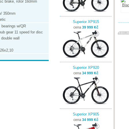
isc brake, rotor 160mm
m/ 350mm
etic
Superior XP915
al bearings w/QR
cena
39 999 Kč
hub gear 11 speed for disc
 double wall
 26x2,10
Superior XP920
cena
34 999 Kč
Superior XP905
cena
34 999 Kč