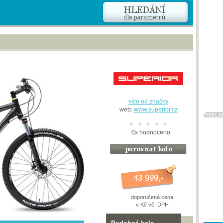
více od značky
web:
www.superior.cz
0
x
hodnoceno
43 999,-
doporučená cena
v Kč vč. DPH