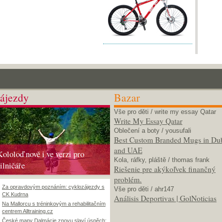
ájezdy
Bazar
Vše pro děti
/ write my essay Qatar
Write My Essay Qatar
Oblečení a boty
/ yousufali
Best Custom Branded Mugs in Du
and UAE
Kololoď nově i ve verzi pro
Kola, ráfky, pláště
/ thomas frank
silničáře
Riešenie pre akýkoľvek finančný
problém.
Za opravdovým poznáním: cyklozájezdy s
Vše pro děti
/ ahr147
CK Kudrna
Análisis Deportivas | GolNoticias
Na Mallorcu s tréninkovým a rehabilitačním
centrem Alltraining.cz
České mapy Dalmácie znovu slaví úspěch: