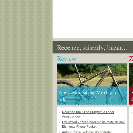
Recenze, zájezdy, bazar...
Review
Z
Nový cyklopočítač Mio Cyclo
200
Recenze filmu The Program o Lanci
Armstrongovi
Exkluzivní kožené pouzdro na mobil Bellroy
Elements Phone Pocket
Author Ronin: kolo pro dobrodruhy