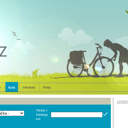
p
Kola
Obchody
Fotky
Hledat v
Katalogu
kol: