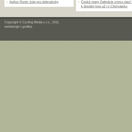
Author Ronin: kolo pro dobrodruhy
České mapy Dalmácie znovu slaví
k dostání jsou už i v Chorvatsku
Copyright © Cycling Media s.r.o., 2011
webdesign
|
grafika