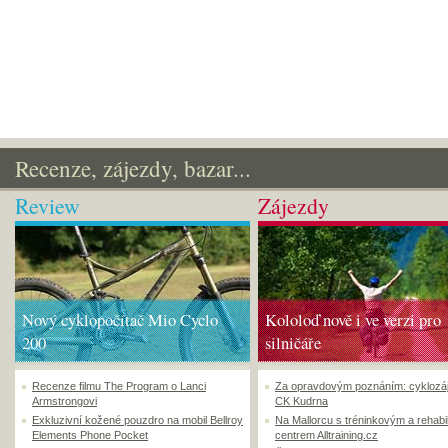
Recenze, zájezdy, bazar...
Review
Zájezdy
Nový cyklopočítač Mio Cyclo
Kololoď nově i ve verzi pro
200
silničáře
Recenze filmu The Program o Lanci
Za opravdovým poznáním: cyklozá
Armstrongovi
CK Kudrna
Exkluzivní kožené pouzdro na mobil Bellroy
Na Mallorcu s tréninkovým a rehabi
Elements Phone Pocket
centrem Alltraining.cz