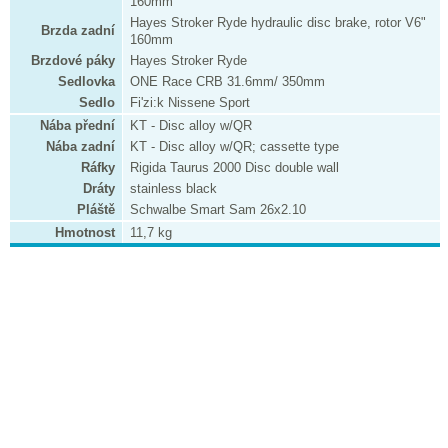
160mm
Hayes Stroker Ryde hydraulic disc brake, rotor V6"
Brzda zadní
160mm
Brzdové páky
Hayes Stroker Ryde
Sedlovka
ONE Race CRB 31.6mm/ 350mm
Sedlo
Fi'zi:k Nissene Sport
Nába přední
KT - Disc alloy w/QR
Nába zadní
KT - Disc alloy w/QR; cassette type
Ráfky
Rigida Taurus 2000 Disc double wall
Dráty
stainless black
Pláště
Schwalbe Smart Sam 26x2.10
Hmotnost
11,7 kg