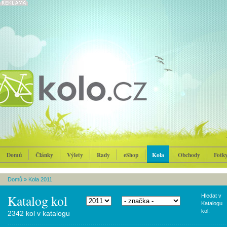
Domů
Články
Výlety
Rady
eShop
Kola
Obchody
Fotk
Domů
»
Kola 2011
Katalog kol
Hledat v
Katalogu
kol:
2342 kol v katalogu