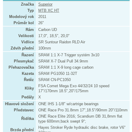
Značka
Superior
Typ
MTB XC HT
Modelový rok
2011
Průměr kol
26"
Rám
Carbon UD
Velikosti
17,0", 18,5", 20,0"
Vidlice
SR Suntour Raidon RLD Air
Zdvih přední
100mm
Řazení
SRAM 1:1 X-7 Trigger systém 3x10
Přesmykač
SRAM X-7 Dual Pull 34.9mm
Přehazovačka
SRAM 1:1 X-9 long cage carbon
Kazeta
SRAM PG1050 11-32T
Řetěz
SRAM CN-PC1050
FSA Comet Mega Exo 44/32/24 10 speed
Kliky
17"/170mm 18.5",20"/175mm
Pedály
X
Hlavové složení
ONE IHS 1-1/8" w/cartrige bearings
Představec
ONE Race Pro 31.8mm 17",18.5"/90mm 20"/110mm
ONE Race Elite 2016; Scandium DB 31,8mm flat
Řidítka
type 600mm;back swept 9°;
Hayes Stroker Ryde hydraulic disc brake, rotor V6"
Brzda přední