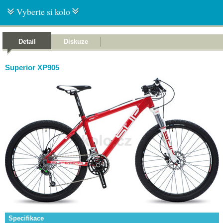
Vyberte si kolo
Detail
Diskuze
Superior XP905
Specifikace