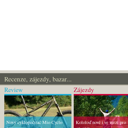
Recenze, zájezdy, bazar...
Review
Zájezdy
Nový cyklopočítač Mio Cyclo
Kololoď nově i ve verzi pro