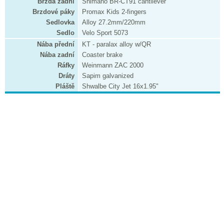
Brzda zadní
Shimano BR-CT91 cantilever
Brzdové páky
Promax Kids 2-fingers
Sedlovka
Alloy 27.2mm/220mm
Sedlo
Velo Sport 5073
Nába přední
KT - paralax alloy w/QR
Nába zadní
Coaster brake
Ráfky
Weinmann ZAC 2000
Dráty
Sapim galvanized
Pláště
Shwalbe City Jet 16x1.95"