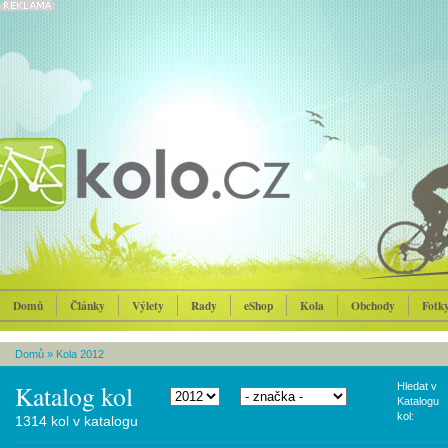
Domů
Články
Výlety
Rady
eShop
Kola
Obchody
Fotk
Domů
»
Kola 2012
Katalog kol
Hledat v
Katalogu
kol:
1314 kol v katalogu