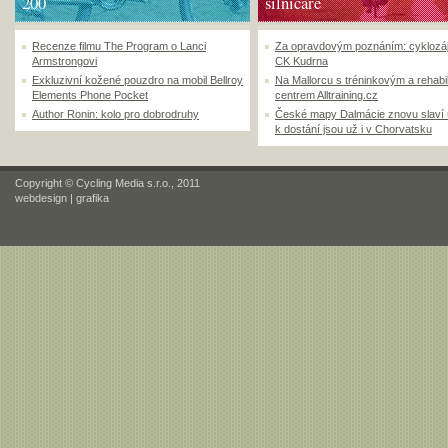
200
silničáře
Recenze filmu The Program o Lanci
Za opravdovým poznáním: cyklozá
Armstrongovi
CK Kudrna
Exkluzivní kožené pouzdro na mobil Bellroy
Na Mallorcu s tréninkovým a rehabi
Elements Phone Pocket
centrem Alltraining.cz
Author Ronin: kolo pro dobrodruhy
České mapy Dalmácie znovu slaví
k dostání jsou už i v Chorvatsku
Copyright © Cycling Media s.r.o., 2011
webdesign
|
grafika