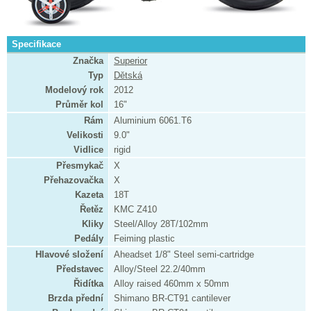
Specifikace
Značka
Superior
Typ
Dětská
Modelový rok
2012
Průměr kol
16"
Rám
Aluminium 6061.T6
Velikosti
9.0"
Vidlice
rigid
Přesmykač
X
Přehazovačka
X
Kazeta
18T
Řetěz
KMC Z410
Kliky
Steel/Alloy 28T/102mm
Pedály
Feiming plastic
Hlavové složení
Aheadset 1/8" Steel semi-cartridge
Představec
Alloy/Steel 22.2/40mm
Řidítka
Alloy raised 460mm x 50mm
Brzda přední
Shimano BR-CT91 cantilever