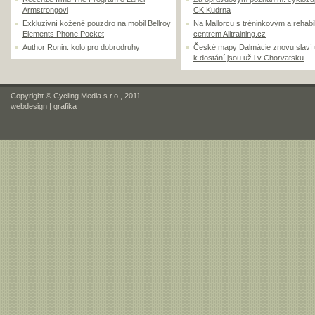
Armstrongovi
CK Kudrna
Exkluzivní kožené pouzdro na mobil Bellroy
Na Mallorcu s tréninkovým a rehabi
Elements Phone Pocket
centrem Alltraining.cz
Author Ronin: kolo pro dobrodruhy
České mapy Dalmácie znovu slaví
k dostání jsou už i v Chorvatsku
Copyright © Cycling Media s.r.o., 2011
webdesign
|
grafika