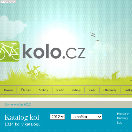
Domů
Články
Výlety
Rady
eShop
Kola
Obchody
Fotk
Domů
»
Kola 2012
Katalog kol
Hledat v
Katalogu
kol:
1314 kol v katalogu