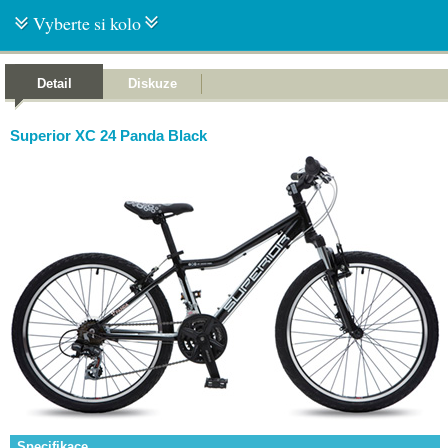
Vyberte si kolo
Detail
Diskuze
Superior XC 24 Panda Black
Specifikace