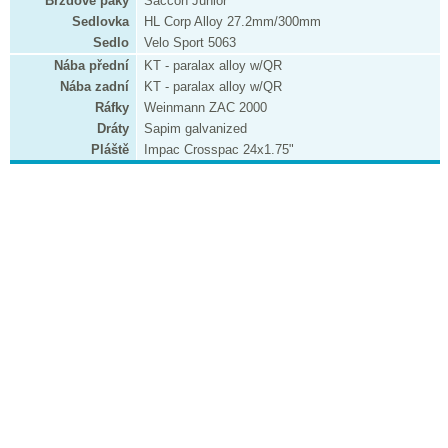
Brzdové páky
Saccon Junior
Sedlovka
HL Corp Alloy 27.2mm/300mm
Sedlo
Velo Sport 5063
Nába přední
KT - paralax alloy w/QR
Nába zadní
KT - paralax alloy w/QR
Ráfky
Weinmann ZAC 2000
Dráty
Sapim galvanized
Pláště
Impac Crosspac 24x1.75"