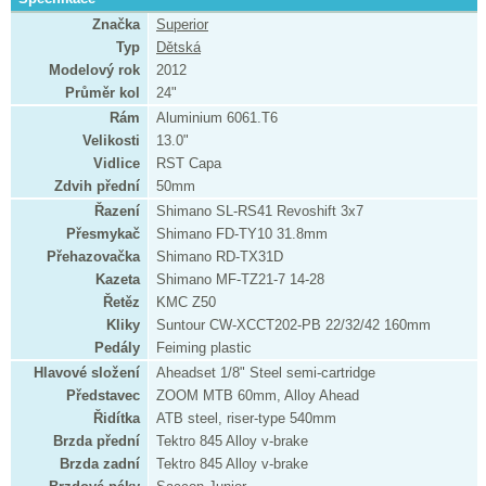
Značka
Superior
Typ
Dětská
Modelový rok
2012
Průměr kol
24"
Rám
Aluminium 6061.T6
Velikosti
13.0"
Vidlice
RST Capa
Zdvih přední
50mm
Řazení
Shimano SL-RS41 Revoshift 3x7
Přesmykač
Shimano FD-TY10 31.8mm
Přehazovačka
Shimano RD-TX31D
Kazeta
Shimano MF-TZ21-7 14-28
Řetěz
KMC Z50
Kliky
Suntour CW-XCCT202-PB 22/32/42 160mm
Pedály
Feiming plastic
Hlavové složení
Aheadset 1/8" Steel semi-cartridge
Představec
ZOOM MTB 60mm, Alloy Ahead
Řidítka
ATB steel, riser-type 540mm
Brzda přední
Tektro 845 Alloy v-brake
Brzda zadní
Tektro 845 Alloy v-brake