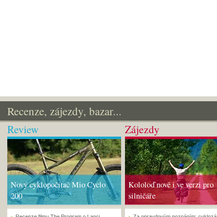
Recenze, zájezdy, bazar...
Review
Zájezdy
Nový cyklopočítač Mio Cyclo
Kololoď nově i ve verzi pro
200
silničáře
Recenze filmu The Program o Lanci
Za opravdovým poznáním: cyklozá