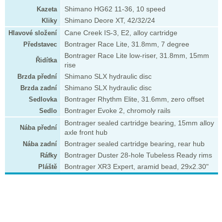
Kazeta
Shimano HG62 11-36, 10 speed
Kliky
Shimano Deore XT, 42/32/24
Hlavové složení
Cane Creek IS-3, E2, alloy cartridge
Představec
Bontrager Race Lite, 31.8mm, 7 degree
Bontrager Race Lite low-riser, 31.8mm, 15mm
Řidítka
rise
Brzda přední
Shimano SLX hydraulic disc
Brzda zadní
Shimano SLX hydraulic disc
Sedlovka
Bontrager Rhythm Elite, 31.6mm, zero offset
Sedlo
Bontrager Evoke 2, chromoly rails
Bontrager sealed cartridge bearing, 15mm alloy
Nába přední
axle front hub
Nába zadní
Bontrager sealed cartridge bearing, rear hub
Ráfky
Bontrager Duster 28-hole Tubeless Ready rims
Pláště
Bontrager XR3 Expert, aramid bead, 29x2.30"