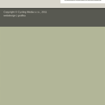
Copyright © Cycling Media s.r.o., 2011
webdesign
|
grafika