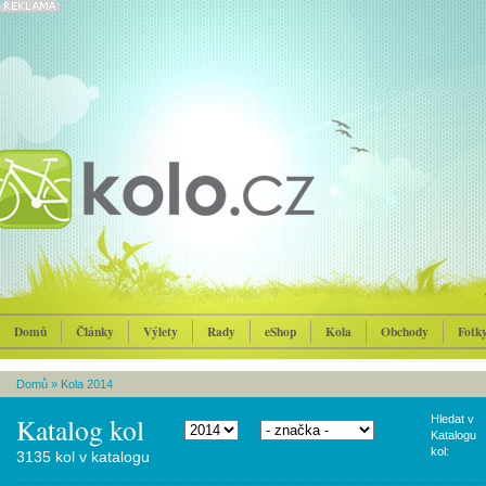
Domů
Články
Výlety
Rady
eShop
Kola
Obchody
Fotk
Domů
»
Kola 2014
Katalog kol
Hledat v
Katalogu
kol:
3135 kol v katalogu