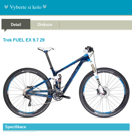
Vyberte si kolo
Detail
Diskuze
Trek FUEL EX 9.7 29
Specifikace