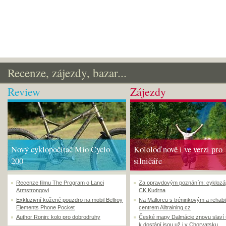
Recenze, zájezdy, bazar...
Review
Zájezdy
Nový cyklopočítač Mio Cyclo
Kololoď nově i ve verzi pro
200
silničáře
Recenze filmu The Program o Lanci
Za opravdovým poznáním: cyklozá
Armstrongovi
CK Kudrna
Exkluzivní kožené pouzdro na mobil Bellroy
Na Mallorcu s tréninkovým a rehabi
Elements Phone Pocket
centrem Alltraining.cz
Author Ronin: kolo pro dobrodruhy
České mapy Dalmácie znovu slaví
k dostání jsou už i v Chorvatsku