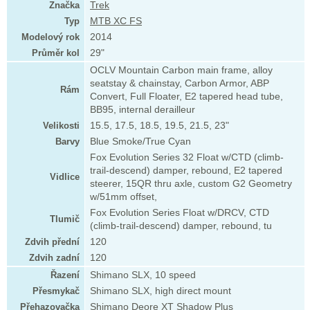
Značka
Trek
Typ
MTB XC FS
Modelový rok
2014
Průměr kol
29"
OCLV Mountain Carbon main frame, alloy
seatstay & chainstay, Carbon Armor, ABP
Rám
Convert, Full Floater, E2 tapered head tube,
BB95, internal derailleur
Velikosti
15.5, 17.5, 18.5, 19.5, 21.5, 23"
Barvy
Blue Smoke/True Cyan
Fox Evolution Series 32 Float w/CTD (climb-
trail-descend) damper, rebound, E2 tapered
Vidlice
steerer, 15QR thru axle, custom G2 Geometry
w/51mm offset,
Fox Evolution Series Float w/DRCV, CTD
Tlumič
(climb-trail-descend) damper, rebound, tu
Zdvih přední
120
Zdvih zadní
120
Řazení
Shimano SLX, 10 speed
Přesmykač
Shimano SLX, high direct mount
Přehazovačka
Shimano Deore XT Shadow Plus