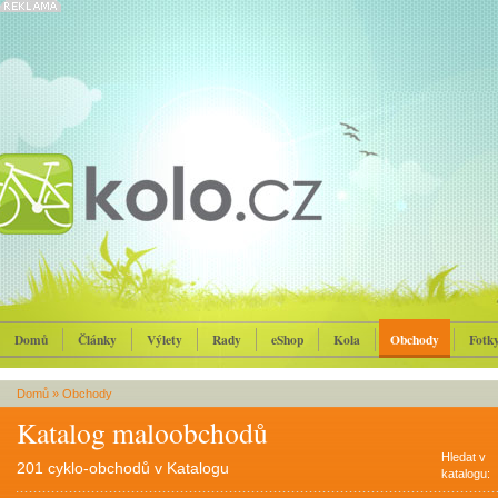
Domů
Články
Výlety
Rady
eShop
Kola
Obchody
Fotk
Domů
»
Obchody
Katalog maloobchodů
Hledat v
201 cyklo-obchodů v Katalogu
katalogu: