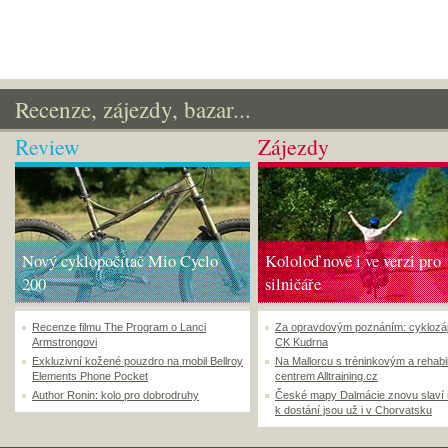
Recenze, zájezdy, bazar...
Review
Zájezdy
Nový cyklopočítač Mio Cyclo
Kololoď nově i ve verzi pro
200
silničáře
Recenze filmu The Program o Lanci
Za opravdovým poznáním: cyklozá
Armstrongovi
CK Kudrna
Exkluzivní kožené pouzdro na mobil Bellroy
Na Mallorcu s tréninkovým a rehabi
Elements Phone Pocket
centrem Alltraining.cz
Author Ronin: kolo pro dobrodruhy
České mapy Dalmácie znovu slaví
k dostání jsou už i v Chorvatsku