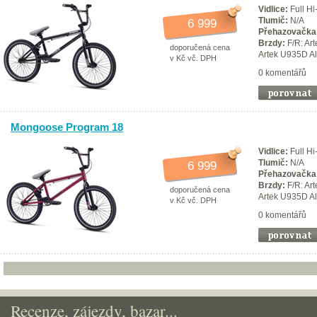
Vidlice:
Full Hi
Tlumič:
N/A
6 999
Přehazovačka
Brzdy:
F/R: Art
doporučená cena
Artek U935D Al
v Kč vč. DPH
0 komentářů
Mongoose Program 18
Vidlice:
Full Hi
Tlumič:
N/A
6 999
Přehazovačka
Brzdy:
F/R: Art
doporučená cena
Artek U935D Al
v Kč vč. DPH
0 komentářů
Recenze, zájezdy, bazar...