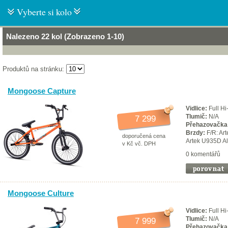
Vyberte si kolo
Nalezeno 22 kol (Zobrazeno 1-10)
Produktů na stránku:
Mongoose Capture
Vidlice:
Full Hi
Tlumič:
N/A
7 299
Přehazovačka
Brzdy:
F/R: Art
doporučená cena
Artek U935D Al
v Kč vč. DPH
0 komentářů
Mongoose Culture
Vidlice:
Full Hi
Tlumič:
N/A
7 999
Přehazovačka