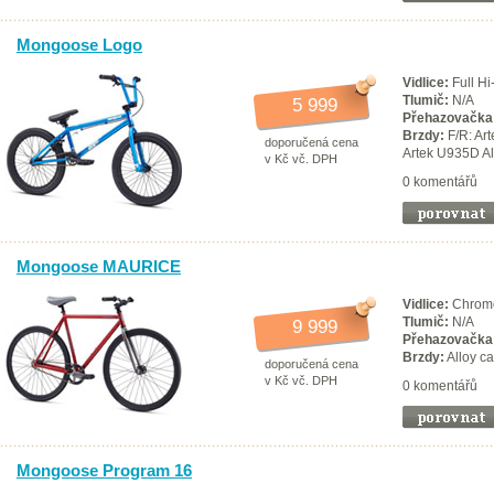
Mongoose Logo
Vidlice:
Full Hi
Tlumič:
N/A
5 999
Přehazovačka
Brzdy:
F/R: Art
doporučená cena
Artek U935D Al
v Kč vč. DPH
0 komentářů
Mongoose MAURICE
Vidlice:
Chromol
Tlumič:
N/A
9 999
Přehazovačka
Brzdy:
Alloy ca
doporučená cena
v Kč vč. DPH
0 komentářů
Mongoose Program 16