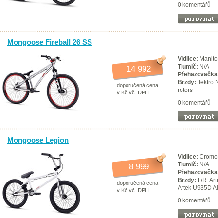
0 komentářů
Mongoose Fireball 26 SS
Vidlice:
Manito
Tlumič:
N/A
14 992
Přehazovačka
Brzdy:
Tektro 
doporučená cena
rotors
v Kč vč. DPH
0 komentářů
Mongoose Legion
Vidlice:
Cromo 
Tlumič:
N/A
8 999
Přehazovačka
Brzdy:
F/R: Art
doporučená cena
Artek U935D Al
v Kč vč. DPH
0 komentářů