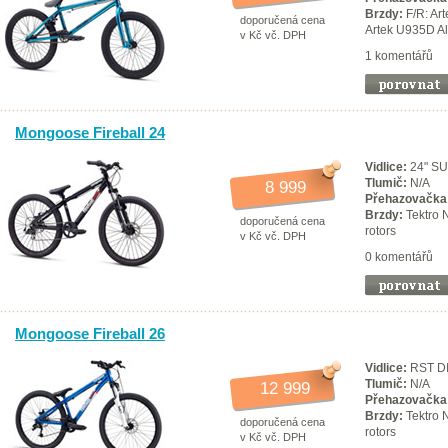
Brzdy:
F/R: Art
doporučená cena
Artek U935D Al
v Kč vč. DPH
1 komentářů
Mongoose Fireball 24
Vidlice:
24" SU
Tlumič:
N/A
8 999
Přehazovačka
Brzdy:
Tektro 
doporučená cena
rotors
v Kč vč. DPH
0 komentářů
Mongoose Fireball 26
Vidlice:
RST DIR
Tlumič:
N/A
12 999
Přehazovačka
Brzdy:
Tektro 
doporučená cena
rotors
v Kč vč. DPH