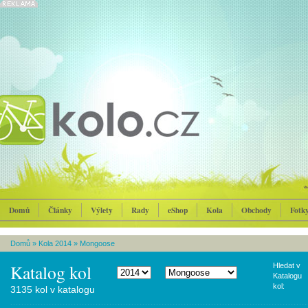
Domů
Články
Výlety
Rady
eShop
Kola
Obchody
Fotk
Domů
»
Kola 2014
»
Mongoose
Katalog kol
Hledat v
Katalogu
kol:
3135 kol v katalogu