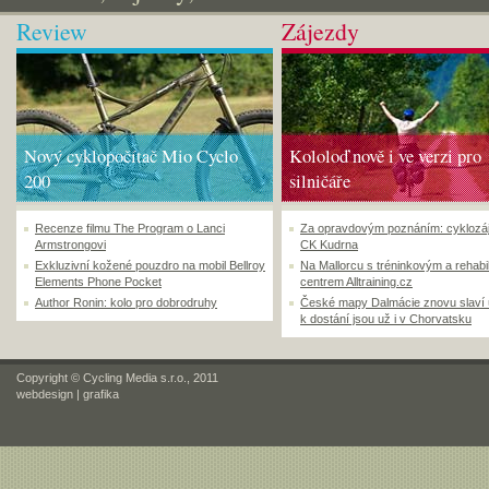
Review
Zájezdy
Nový cyklopočítač Mio Cyclo
Kololoď nově i ve verzi pro
200
silničáře
Recenze filmu The Program o Lanci
Za opravdovým poznáním: cyklozá
Armstrongovi
CK Kudrna
Exkluzivní kožené pouzdro na mobil Bellroy
Na Mallorcu s tréninkovým a rehabi
Elements Phone Pocket
centrem Alltraining.cz
Author Ronin: kolo pro dobrodruhy
České mapy Dalmácie znovu slaví
k dostání jsou už i v Chorvatsku
Copyright © Cycling Media s.r.o., 2011
webdesign
|
grafika