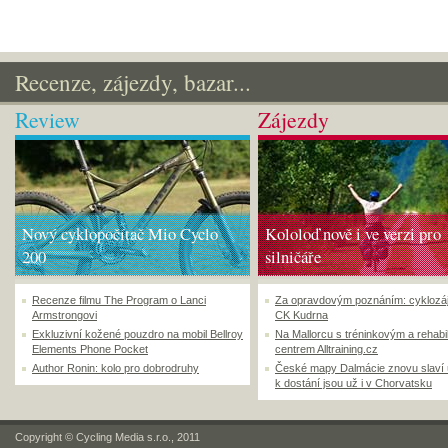
Recenze, zájezdy, bazar...
Review
Zájezdy
Nový cyklopočítač Mio Cyclo
Kololoď nově i ve verzi pro
200
silničáře
Recenze filmu The Program o Lanci
Za opravdovým poznáním: cyklozá
Armstrongovi
CK Kudrna
Exkluzivní kožené pouzdro na mobil Bellroy
Na Mallorcu s tréninkovým a rehabi
Elements Phone Pocket
centrem Alltraining.cz
Author Ronin: kolo pro dobrodruhy
České mapy Dalmácie znovu slaví
k dostání jsou už i v Chorvatsku
Copyright © Cycling Media s.r.o., 2011