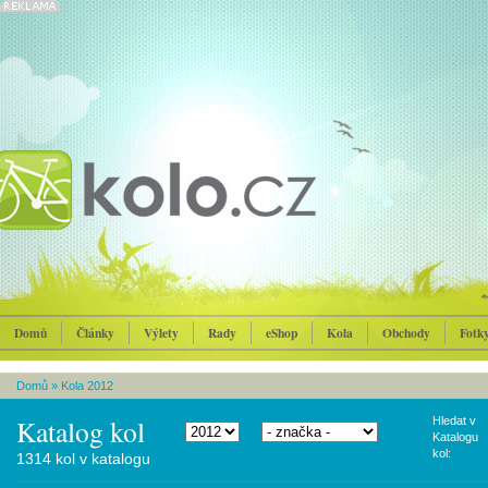
Domů
Články
Výlety
Rady
eShop
Kola
Obchody
Fotk
Domů
»
Kola 2012
Katalog kol
Hledat v
Katalogu
kol:
1314 kol v katalogu