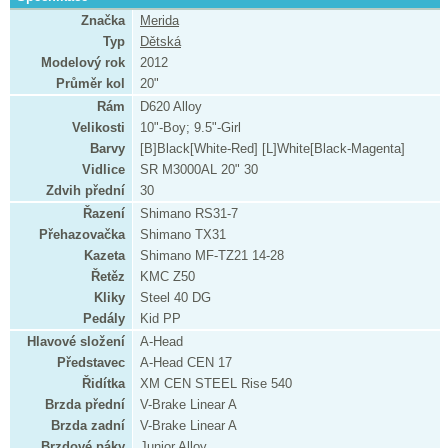
Značka
Merida
Typ
Dětská
Modelový rok
2012
Průměr kol
20"
Rám
D620 Alloy
Velikosti
10"-Boy; 9.5"-Girl
Barvy
[B]Black[White-Red] [L]White[Black-Magenta]
Vidlice
SR M3000AL 20" 30
Zdvih přední
30
Řazení
Shimano RS31-7
Přehazovačka
Shimano TX31
Kazeta
Shimano MF-TZ21 14-28
Řetěz
KMC Z50
Kliky
Steel 40 DG
Pedály
Kid PP
Hlavové složení
A-Head
Představec
A-Head CEN 17
Řidítka
XM CEN STEEL Rise 540
Brzda přední
V-Brake Linear A
Brzda zadní
V-Brake Linear A
Brzdové páky
Junior Alloy