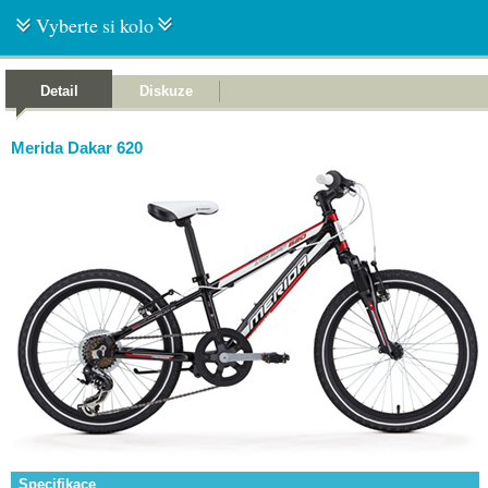
Vyberte si kolo
Detail
Diskuze
Merida Dakar 620
Specifikace