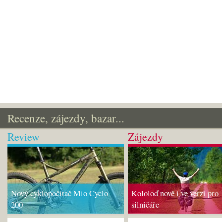
Recenze, zájezdy, bazar...
Review
Zájezdy
Nový cyklopočítač Mio Cyclo
Kololoď nově i ve verzi pro
200
silničáře