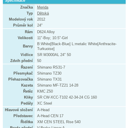
Specifikace
Značka
Merida
Typ
Dětská
Modelový rok
2012
Průměr kol
24"
Rám
D624 Alloy
Velikosti
11"-Boy; 10.5"-Girl
B:White[Black-Blue] L:metalic White[Anthracite-
Barvy
Turkuoise]
Vidlice
SR M3000AL 24" 50
Zdvih přední
50
Řazení
Shimano RS31-7
Přesmykač
Shimano TZ30
Přehazovačka
Shimano TX31
Kazeta
Shimano MF-TZ21 14-28
Řetěz
KMC Z50
Kliky
SR CW-XCC-T102 42-34-24 CG 160
Pedály
XC Steel
Hlavové složení
A-Head
Představec
A-Head CEN 17
Řidítka
XM CEN STEEL Rise 540
Brzda přední
V-Brake Linear A