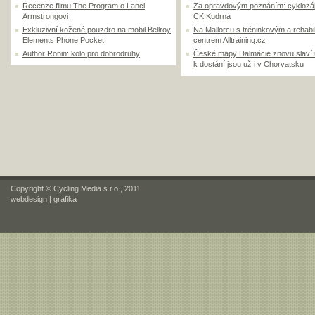
Recenze filmu The Program o Lanci
Za opravdovým poznáním: cyklozá
Armstrongovi
CK Kudrna
Exkluzivní kožené pouzdro na mobil Bellroy
Na Mallorcu s tréninkovým a rehabi
Elements Phone Pocket
centrem Alltraining.cz
Author Ronin: kolo pro dobrodruhy
České mapy Dalmácie znovu slaví
k dostání jsou už i v Chorvatsku
Copyright © Cycling Media s.r.o., 2011
webdesign
|
grafika