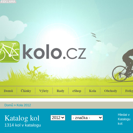
Domů
Články
Výlety
Rady
eShop
Kola
Obchody
Fotk
Domů
»
Kola 2012
Katalog kol
Hledat v
Katalogu
kol:
1314 kol v katalogu