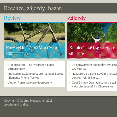
Recenze, zájezdy, bazar...
Review
Zájezdy
Nový cyklopočítač Mio Cyclo
Kololoď nově i ve verzi pro
200
silničáře
Recenze filmu The Program o Lanci
Za opravdovým poznáním: cyklozá
Armstrongovi
CK Kudrna
Exkluzivní kožené pouzdro na mobil Bellroy
Na Mallorcu s tréninkovým a rehabi
Elements Phone Pocket
centrem Alltraining.cz
Author Ronin: kolo pro dobrodruhy
České mapy Dalmácie znovu slaví
k dostání jsou už i v Chorvatsku
Copyright © Cycling Media s.r.o., 2011
webdesign
|
grafika