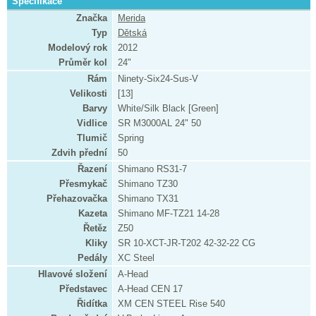
Specifikace
Značka
Merida
Typ
Dětská
Modelový rok
2012
Průměr kol
24"
Rám
Ninety-Six24-Sus-V
Velikosti
[13]
Barvy
White/Silk Black [Green]
Vidlice
SR M3000AL 24" 50
Tlumič
Spring
Zdvih přední
50
Řazení
Shimano RS31-7
Přesmykač
Shimano TZ30
Přehazovačka
Shimano TX31
Kazeta
Shimano MF-TZ21 14-28
Řetěz
Z50
Kliky
SR 10-XCT-JR-T202 42-32-22 CG
Pedály
XC Steel
Hlavové složení
A-Head
Představec
A-Head CEN 17
Řidítka
XM CEN STEEL Rise 540