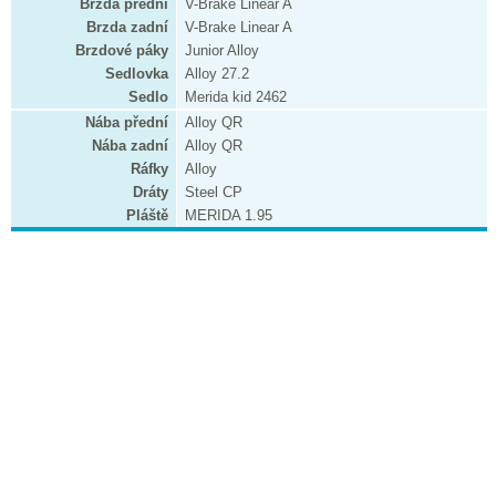
Brzda přední
V-Brake Linear A
Brzda zadní
V-Brake Linear A
Brzdové páky
Junior Alloy
Sedlovka
Alloy 27.2
Sedlo
Merida kid 2462
Nába přední
Alloy QR
Nába zadní
Alloy QR
Ráfky
Alloy
Dráty
Steel CP
Pláště
MERIDA 1.95