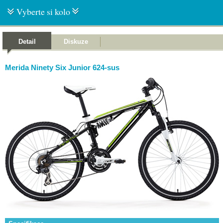
Vyberte si kolo
Detail
Diskuze
Merida Ninety Six Junior 624-sus