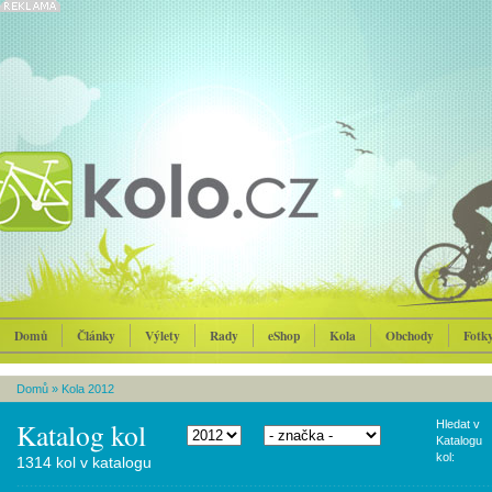
Domů
Články
Výlety
Rady
eShop
Kola
Obchody
Fotk
Domů
»
Kola 2012
Katalog kol
Hledat v
Katalogu
kol:
1314 kol v katalogu