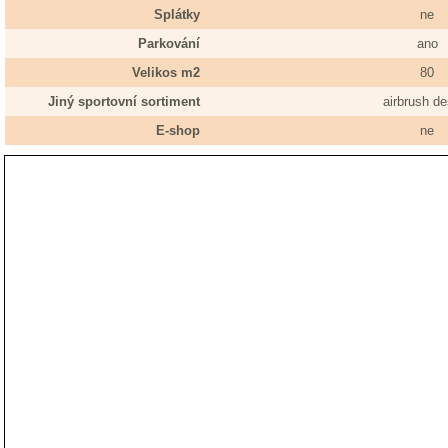
Splátky
ne
Parkování
ano
Velikos m2
80
Jiný sportovní sortiment
airbrush de
E-shop
ne