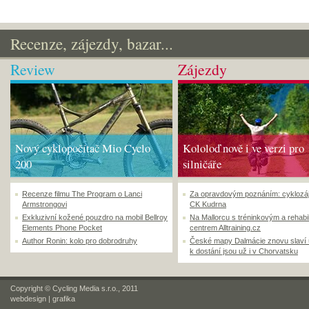
Recenze, zájezdy, bazar...
Review
Zájezdy
Nový cyklopočítač Mio Cyclo
Kololoď nově i ve verzi pro
200
silničáře
Recenze filmu The Program o Lanci
Za opravdovým poznáním: cyklozá
Armstrongovi
CK Kudrna
Exkluzivní kožené pouzdro na mobil Bellroy
Na Mallorcu s tréninkovým a rehabi
Elements Phone Pocket
centrem Alltraining.cz
Author Ronin: kolo pro dobrodruhy
České mapy Dalmácie znovu slaví
k dostání jsou už i v Chorvatsku
Copyright © Cycling Media s.r.o., 2011
webdesign
|
grafika