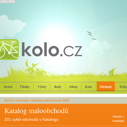
Domů
Články
Výlety
Rady
eShop
Kola
Obchody
Fotk
Domů
»
Obchody
»
Katalog maloobchodů 2009
Katalog maloobchodů
Hledat v
201 cyklo-obchodů v Katalogu
katalogu: