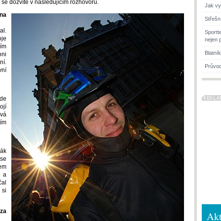
i se dozvíte v následujícím rozhovoru.
Jak vy
 na
Střešn
al.
Sportt
oje
nejen 
ím
Blatní
oni
í.
Průvod
vní
jde
ojí
rvá
ím
žák
 se
sem
o a
čal
 si
 za
Akt