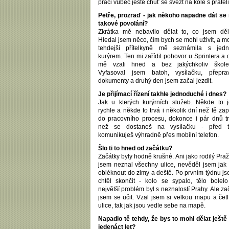
práci vůbec ještě chuť se svézt na kole s přátel
Petře, prozraď - jak někoho napadne dát se
takové povolání?
Zkrátka mě nebavilo dělat to, co jsem děl
Hledal jsem něco, čím bych se mohl uživit, a m
tehdejší přítelkyně mě seznámila s jedn
kurýrem. Ten mi zařídil pohovor u Sprintera a 
mě vzali hned a bez jakýchkoliv školen
Vyfasoval jsem batoh, vysílačku, přepra
dokumenty a druhý den jsem začal jezdit.
Je přijímací řízení takhle jednoduché i dnes?
Jak u kterých kurýrních služeb. Někde to 
rychle a někde to trvá i několik dní než tě zap
do pracovního procesu, dokonce i pár dnů t
než se dostaneš na vysílačku - před t
komunikuješ výhradně přes mobilní telefon.
Šlo ti to hned od začátku?
Začátky byly hodně krušné. Ani jako rodilý Pra
jsem neznal všechny ulice, nevěděl jsem jak
obléknout do zimy a deště. Po prvním týdnu j
chtěl skončit - kolo se sypalo, tělo bolel
největší problém byl s neznalostí Prahy. Ale za
jsem se učit. Vzal jsem si velkou mapu a četl
ulice, tak jak jsou vedle sebe na mapě.
Napadlo tě tehdy, že bys to mohl dělat ještě
jedenáct let?