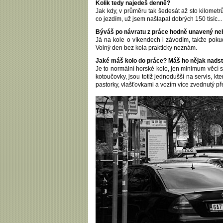
Kolik tedy najedeš denně?
Jak kdy, v průměru tak šedesát až sto kilometrů
co jezdím, už jsem našlapal dobrých 150 tisíc...
Býváš po návratu z práce hodně unavený nebo
Já na kole o víkendech i závodím, takže pok
Volný den bez kola prakticky neznám.
Jaké máš kolo do práce? Máš ho nějak nad
Je to normální horské kolo, jen minimum věcí 
kotoučovky, jsou totiž jednodušší na servis, 
pastorky, vlašťovkami a vozím více zvednutý př