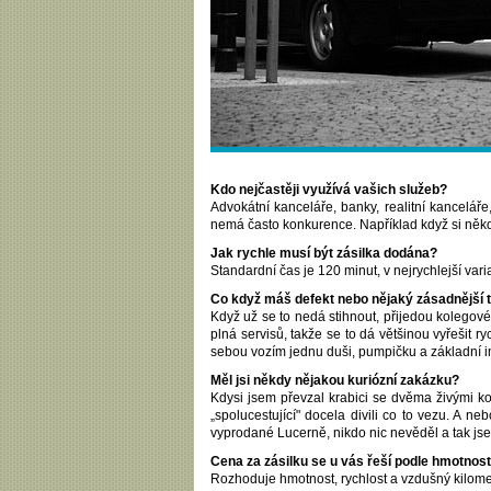
Kdo nejčastěji využívá vašich služeb?
Advokátní kanceláře, banky, realitní kanceláře
nemá často konkurence. Například když si někd
Jak rychle musí být zásilka dodána?
Standardní čas je 120 minut, v nejrychlejší var
Co když máš defekt nebo nějaký zásadnější 
Když už se to nedá stihnout, přijedou kolegové a
plná servisů, takže se to dá většinou vyřešit r
sebou vozím jednu duši, pumpičku a základní im
Měl jsi někdy nějakou kuriózní zakázku?
Kdysi jsem převzal krabici se dvěma živými koť
„spolucestující" docela divili co to vezu. A 
vyprodané Lucerně, nikdo nic nevěděl a tak jse
Cena za zásilku se u vás řeší podle hmotnost
Rozhoduje hmotnost, rychlost a vzdušný kilome