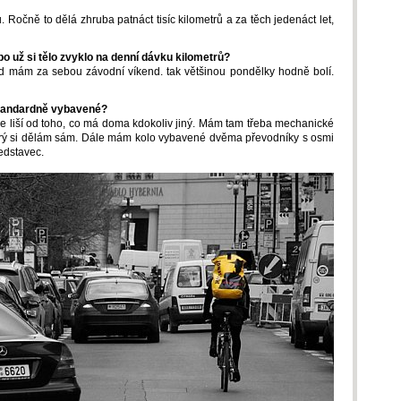
. Ročně to dělá zhruba patnáct tisíc kilometrů a za těch jedenáct let,
 už si tělo zvyklo na denní dávku kilometrů?
ud mám za sebou závodní víkend. tak většinou pondělky hodně bolí.
standardně vybavené?
se liší od toho, co má doma kdokoliv jiný. Mám tam třeba mechanické
který si dělám sám. Dále mám kolo vybavené dvěma převodníky s osmi
edstavec.