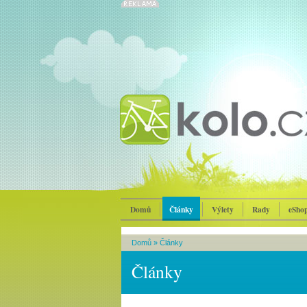
Domů
Články
Výlety
Rady
eSho
Domů
»
Články
Články