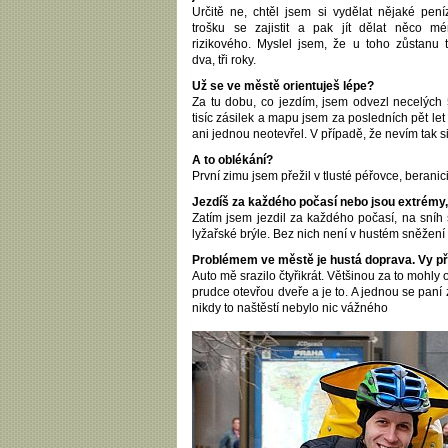
Určitě ne, chtěl jsem si vydělat nějaké pení
trošku se zajistit a pak jít dělat něco m
rizikového. Myslel jsem, že u toho zůstanu 
dva, tři roky.
Už se ve městě orientuješ lépe?
Za tu dobu, co jezdím, jsem odvezl necelých
tisíc zásilek a mapu jsem za posledních pět let
ani jednou neotevřel. V případě, že nevím tak s
A to oblékání?
První zimu jsem přežil v tlusté péřovce, beranic
Jezdíš za každého počasí nebo jsou extrémy, 
Zatím jsem jezdil za každého počasí, na sníh 
lyžařské brýle. Bez nich není v hustém sněžení 
Problémem ve městě je hustá doprava. Vy při
Auto mě srazilo čtyřikrát. Většinou za to mohly
prudce otevřou dveře a je to. A jednou se paní z
nikdy to naštěstí nebylo nic vážného