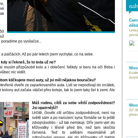
nab
ze,
éně
tak
Cann
děts
Lehký
 50
pevná 
 už
i poradíme po vysílačce...
i a palčácích. Až po pár letech jsem vychytal, co na sebe.
kdy si řekneš, že to teda už ne?
si musím přizpůsobit kolo a i oblečení. Někdy si beru na oči třeba i
Woom
vůbec nic vidět.
Kvali
dvaná
tom kličkujete mezi auty, už jsi měl nějakou bouračku?
 otevřené dveře ze zaparkovaného auta. Lidi se nepodívají do zrcátek,
 kolony aut začala otáčet přes koleje, tak to jsem taky šel k zemi. Ale
Máš rodinu, cítíš za sebe větší zodpovědnost?
Woom
Jsi opatrnější?
20“ d
Určitě, člověk cítí určitou zodpovědnost, není na
předn
světě sám a po narození syna Tomáše se to ještě
zdvojnásobilo - už tak neriskuji. Dřív jsem vjel do
křižovatky i těsně před tím, než tam skočila
červená. Teď to udělám maximálně při
odbočování vpravo, ale do křižovatky už takhle