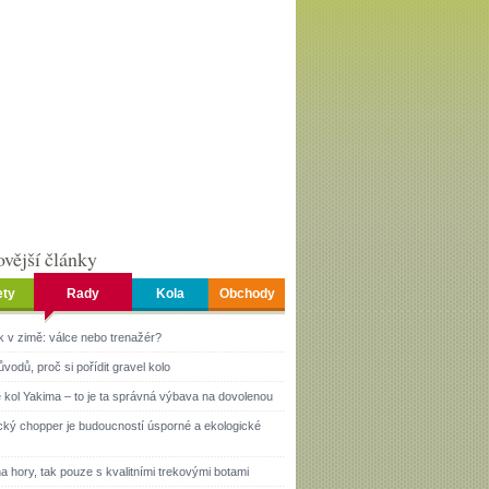
vější články
ety
Rady
Kola
Obchody
k v zimě: válce nebo trenažér?
ůvodů, proč si pořídit gravel kolo
 kol Yakima – to je ta správná výbava na dovolenou
ický chopper je budoucností úsporné a ekologické
a hory, tak pouze s kvalitními trekovými botami