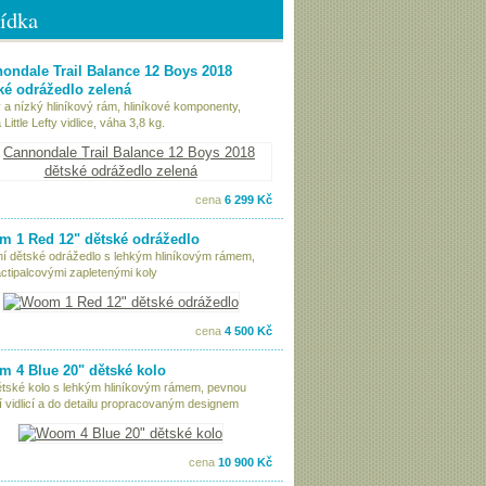
ídka
ondale Trail Balance 12 Boys 2018
ké odrážedlo zelená
 a nízký hliníkový rám, hliníkové komponenty,
Little Lefty vidlice, váha 3,8 kg.
cena
6 299 Kč
 1 Red 12" dětské odrážedlo
tní dětské odrážedlo s lehkým hliníkovým rámem,
ctipalcovými zapletenými koly
cena
4 500 Kč
 4 Blue 20" dětské kolo
ětské kolo s lehkým hliníkovým rámem, pevnou
í vidlicí a do detailu propracovaným designem
cena
10 900 Kč