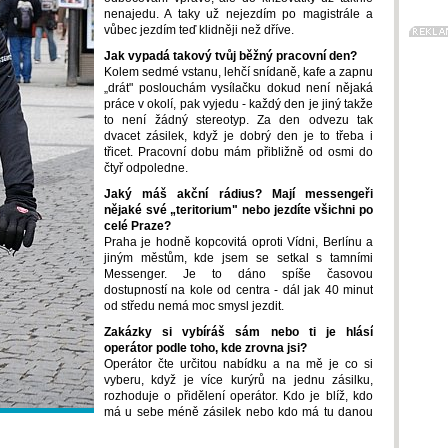
nenajedu. A taky už nejezdím po magistrále a
vůbec jezdím teď klidněji než dříve.
Jak vypadá takový tvůj běžný pracovní den?
Kolem sedmé vstanu, lehčí snídaně, kafe a zapnu
„drát" poslouchám vysílačku dokud není nějaká
práce v okolí, pak vyjedu - každý den je jiný takže
to není žádný stereotyp. Za den odvezu tak
dvacet zásilek, když je dobrý den je to třeba i
třicet. Pracovní dobu mám přibližně od osmi do
čtyř odpoledne.
Jaký máš akční rádius? Mají messengeři
nějaké své „teritorium" nebo jezdíte všichni po
celé Praze?
Praha je hodně kopcovitá oproti Vídni, Berlínu a
jiným městům, kde jsem se setkal s tamními
Messenger. Je to dáno spíše časovou
dostupností na kole od centra - dál jak 40 minut
od středu nemá moc smysl jezdit.
Zakázky si vybíráš sám nebo ti je hlásí
operátor podle toho, kde zrovna jsi?
Operátor čte určitou nabídku a na mě je co si
vyberu, když je více kurýrů na jednu zásilku,
rozhoduje o přidělení operátor. Kdo je blíž, kdo
má u sebe méně zásilek nebo kdo má tu danou