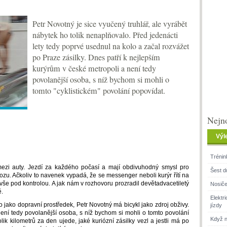
Petr Novotný je sice vyučený truhlář, ale vyrábět
nábytek ho tolik nenaplňovalo. Před jedenácti
lety tedy poprvé usednul na kolo a začal rozvážet
po Praze zásilky. Dnes patří k nejlepším
kurýrům v české metropoli a není tedy
povolanější osoba, s níž bychom si mohli o
tomto "cyklistickém" povolání popovídat.
Nejno
Výl
Trénin
mezi auty. Jezdí za každého počasí a mají obdivuhodný smysl pro
Šest d
ozu. Ačkoliv to navenek vypadá, že se messenger neboli kurýr řítí na
vše pod kontrolou. A jak nám v rozhovoru prozradil devětadvacetiletý
Nosiče
ě.
Elektr
 jako dopravní prostředek, Petr Novotný má bicykl jako zdroj obživy.
jízdy
Není tedy povolanější osoba, s níž bychom si mohli o tomto povolání
Když n
lik kilometrů za den ujede, jaké kuriózní zásilky vezl a jestli má po