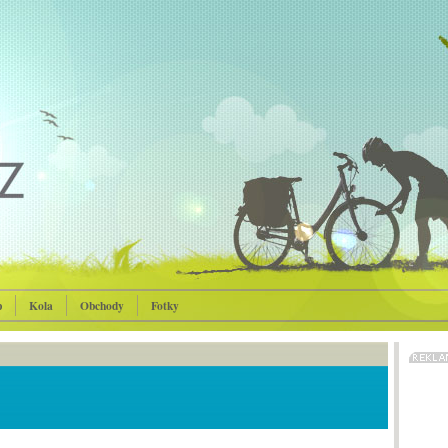
p
Kola
Obchody
Fotky