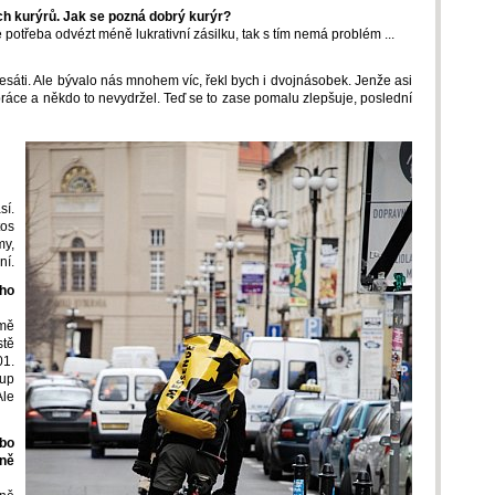
ších kurýrů. Jak se pozná dobrý kurýr?
potřeba odvézt méně lukrativní zásilku, tak s tím nemá problém ...
sáti. Ale bývalo nás mnohem víc, řekl bych i dvojnásobek. Jenže asi
lo práce a někdo to nevydržel. Teď se to zase pomalu zlepšuje, poslední
sí.
tos
my,
ní.
 ho
 mě
stě
01.
Cup
Ale
ebo
ně