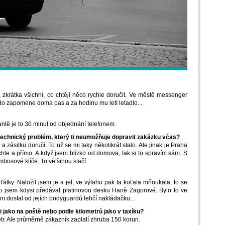
, zkrátka všichni, co chtějí něco rychle doručit. Ve městě messenger
o zapomene doma pas a za hodinu mu letí letadlo...
iantě je to 30 minut od objednání telefonem.
technický problém, který ti neumožňuje dopravit zakázku včas?
 zásilku doručí. To už se mi taky několikrát stalo. Ale jinak je Praha
ychle a přímo. A když jsem blízko od domova, tak si to spravím sám. S
busové klíče. To většinou stačí.
átky. Naložil jsem je a jel, ve výtahu pak ta koťata mňoukala, to se
nebo jsem kdysi předával platinovou desku Haně Zagorové. Bylo to ve
m dostal od jejích bodyguardů lehčí nakládačku...
i jako na poště nebo podle kilometrů jako v taxíku?
tr. Ale průměrně zákazník zaplatí zhruba 150 korun.