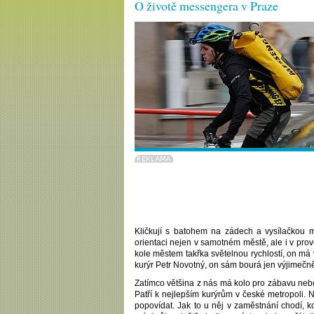
O životě messengera v Praze
Kličkují s batohem na zádech a vysílačkou 
orientaci nejen v samotném městě, ale i v prov
kole městem takřka světelnou rychlostí, on má 
kurýr Petr Novotný, on sám bourá jen výjimečn
Zatímco většina z nás má kolo pro zábavu nebo
Patří k nejlepším kurýrům v české metropoli. 
popovídat. Jak to u něj v zaměstnání chodí, ko