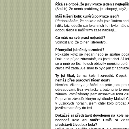
Říká se o tobě, že jsi v Praze jeden z nejlep
(Smích). Že nemá problémy, je schopný, když je 
Máš tušení kolik kurýrů po Praze jezdí?
Předpokládám, že na kole nás jezdí kolem pade
i díky krizi odešlo pár kvalitních lidí, bylo má
dobou třeba u naší firmy zase nabírají...
Co máš na své práci nejradši?
Volnost a to, že to není stereotyp...
Přemýšlel jsi někdy o změně?
Pokaždé když se nedaří nebo je špatné poča
Dokud to půjde zdravotně, tak jezdit chci. Až le
se u mně po těch letech objevily menší problé
chytla mě záda. Ale snad to bylo jen z nachlaze
Ty jsi říkal, že na kole i závodíš. Copak
nemáš přes pracovní týden dost?
Nemám. Víkendy a ježdění po práci jsou pro
odreagování. Bez vysílačky a batohu je to pro
zábava. První závody jsem absolvoval roku 20
Po prvním závodě, kterým byl dlouhý Malevil 
v Lužických horách, jsem chtěl kolo prodat. 
jezdím maratóny do teď.
Dokážeš si představit dovolenou na kole n
nechceš kolo ani vidět? Umíš si vlast
představit život bez kola?