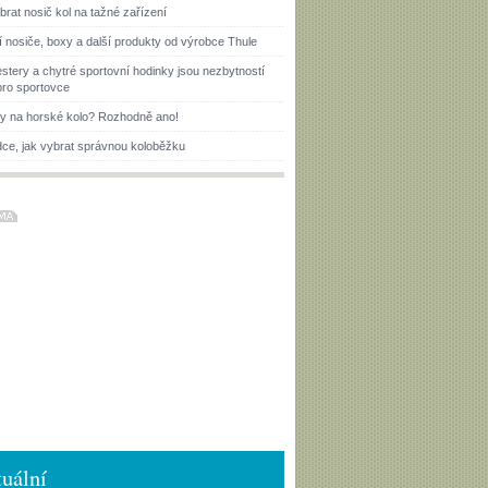
brat nosič kol na tažné zařízení
í nosiče, boxy a další produkty od výrobce Thule
estery a chytré sportovní hodinky jsou nezbytností
pro sportovce
ky na horské kolo? Rozhodně ano!
ce, jak vybrat správnou koloběžku
uální